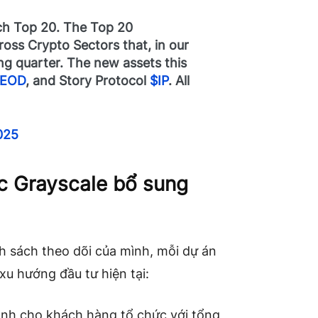
ch Top 20. The Top 20
cross Crypto Sectors that, in our
ng quarter. The new assets this
EOD
, and Story Protocol
$IP
. All
025
c Grayscale bổ sung
h sách theo dõi của mình, mỗi dự án
xu hướng đầu tư hiện tại:
ành cho khách hàng tổ chức với tổng