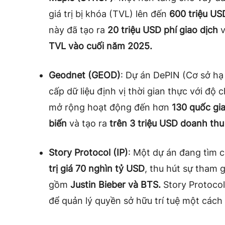
giá trị bị khóa (TVL) lên đến
600 triệu US
này đã tạo ra
20 triệu USD phí giao dịch
v
TVL vào cuối năm 2025.
Geodnet (GEOD)
: Dự án DePIN (Cơ sở hạ
cấp dữ liệu định vị thời gian thực với độ 
mở rộng hoạt động đến hơn
130 quốc gi
biến
và tạo ra
trên 3 triệu USD doanh thu
Story Protocol (IP)
: Một dự án đang tìm
trị giá 70 nghìn tỷ USD
, thu hút sự tham g
gồm
Justin Bieber và BTS.
Story Protocol
để quản lý quyền sở hữu trí tuệ một cách