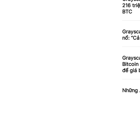
216 tri
BTC
Graysca
nổ: “C
Graysca
Bitcoin
để giá 
Những A