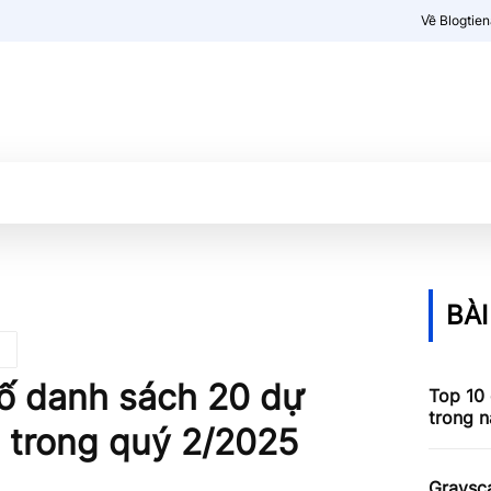
Về Blogtie
Kiến thức
More
BÀI
bố danh sách 20 dự
Top 10 
trong 
u trong quý 2/2025
Graysca