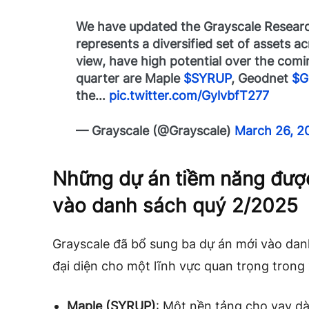
We have updated the Grayscale Resear
represents a diversified set of assets a
view, have high potential over the comi
quarter are Maple
$SYRUP
, Geodnet
$G
the…
pic.twitter.com/GylvbfT277
— Grayscale (@Grayscale)
March 26, 2
Những dự án tiềm năng đượ
vào danh sách quý 2/2025
Grayscale đã bổ sung ba dự án mới vào dan
đại diện cho một lĩnh vực quan trọng trong 
Maple (SYRUP)
: Một nền tảng cho vay d