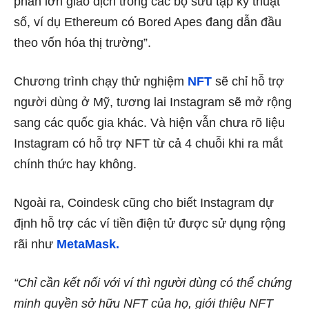
phần lớn giao dịch trong các bộ sưu tập kỹ thuật
số, ví dụ Ethereum có Bored Apes đang dẫn đầu
theo vốn hóa thị trường”.
Chương trình chạy thử nghiệm
NFT
sẽ chỉ hỗ trợ
người dùng ở Mỹ, tương lai Instagram sẽ mở rộng
sang các quốc gia khác. Và hiện vẫn chưa rõ liệu
Instagram có hỗ trợ NFT từ cả 4 chuỗi khi ra mắt
chính thức hay không.
Ngoài ra, Coindesk cũng cho biết Instagram dự
định hỗ trợ các ví tiền điện tử được sử dụng rộng
rãi như
MetaMask.
“Chỉ cần kết nối với ví thì người dùng có thể chứng
minh quyền sở hữu NFT của họ, giới thiệu NFT