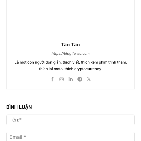
Tân Tân
https://blogtienao.com
Là một con người đơn giản, thích viết, thích xem phim trinh thám,
thích lái moto, thích cryptocurrency.
BÌNH LUẬN
Tên
Ema