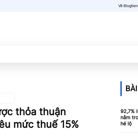
Về Blogtie
Kiến thức
More
BÀI
ược thỏa thuận
92,7% l
nằm tro
iêu mức thuế 15%
hé lộ