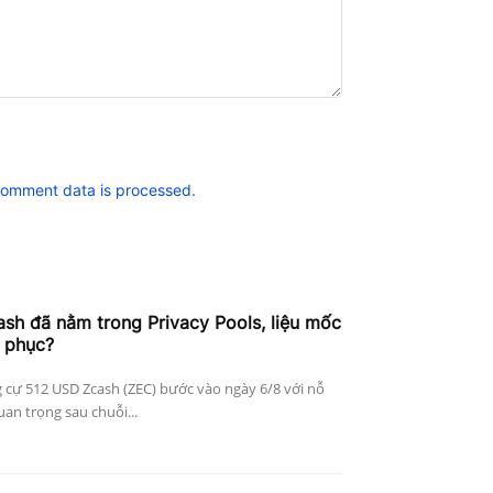
comment data is processed.
h đã nằm trong Privacy Pools, liệu mốc
 phục?
 cự 512 USD Zcash (ZEC) bước vào ngày 6/8 với nỗ
an trọng sau chuỗi...