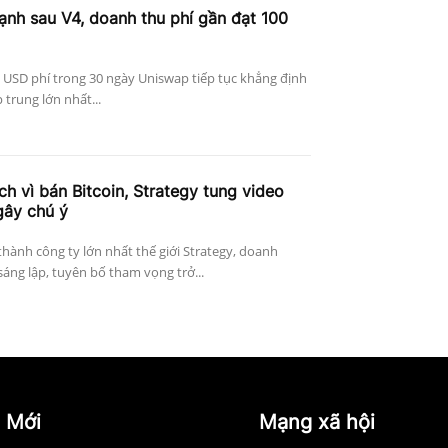
nh sau V4, doanh thu phí gần đạt 100
 USD phí trong 30 ngày Uniswap tiếp tục khẳng định
p trung lớn nhất...
ích vì bán Bitcoin, Strategy tung video
gây chú ý
thành công ty lớn nhất thế giới Strategy, doanh
sáng lập, tuyên bố tham vọng trở...
 Mới
Mạng xã hội