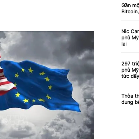
Gần mộ
Bitcoin
Nic Car
phủ Mỹ 
lai
297 tr
phủ Mỹ 
tức dấy
Thỏa th
dung b