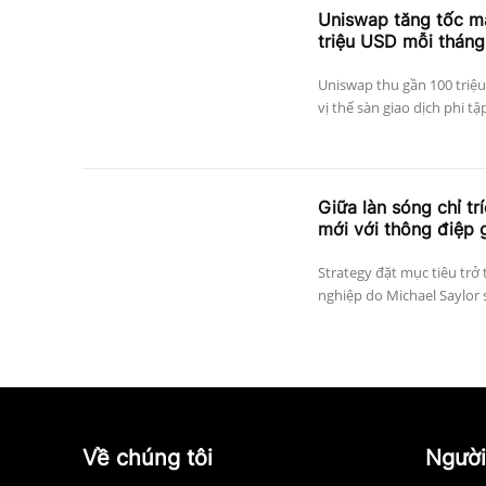
Uniswap tăng tốc mạ
triệu USD mỗi tháng
Uniswap thu gần 100 triệu
vị thế sàn giao dịch phi tậ
Giữa làn sóng chỉ tr
mới với thông điệp 
Strategy đặt mục tiêu trở 
nghiệp do Michael Saylor 
Về chúng tôi
Người