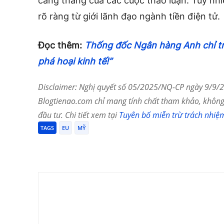
căng thẳng của các cuộc thảo luận. Tuy nh
rõ ràng từ giới lãnh đạo ngành tiền điện tử.
Đọc thêm:
Thống đốc Ngân hàng Anh chỉ tr
phá hoại kinh tế!”
Disclaimer: Nghị quyết số 05/2025/NQ-CP ngày 9/9/20
Blogtienao.com chỉ mang tính chất tham khảo, không 
đầu tư. Chi tiết xem tại
Tuyên bố miễn trừ trách nhiệ
TAGS
EU
MỸ
Chia Sẻ