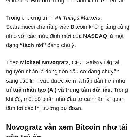
vị thế của
Bitcoin
trong bối cảnh kinh tế hiện tại.
Trong chương trình
All Things Markets
,
Scaramucci cho rằng việc Bitcoin không tăng cùng
nhịp với các mức đỉnh mới của
NASDAQ
là một
dạng
“tách rời”
đáng chú ý.
Theo
Michael Novogratz
, CEO Galaxy Digital,
nguyên nhân là dòng tiền đầu cơ đang chuyển
sang các lĩnh vực được xem là hấp dẫn hơn như
trí tuệ nhân tạo (AI)
và
trung tâm dữ liệu
. Trong
khi đó, một bộ phận nhà đầu tư cá nhân lại quan
tâm tới các thị trường dự đoán.
Novogratz vẫn xem Bitcoin như tài