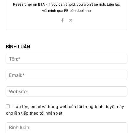
Researcher on BTA - If you can't hold, you won't be rich. Liên lạc
với mình qua FB bên dưới nhé
BÌNH LUẬN
Tên
Ema
Web
Lưu tên, email và trang web của tôi trong trình duyệt này
cho lần tiếp theo tôi nhận xét.