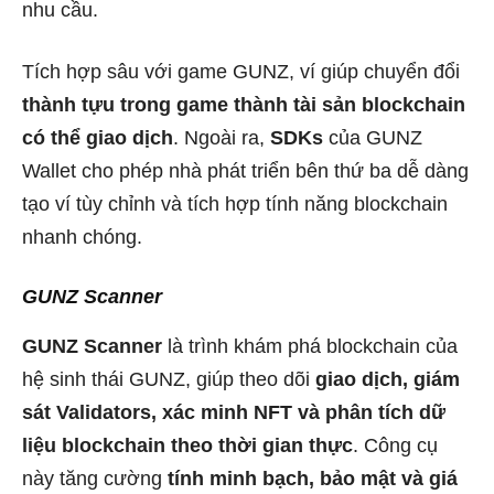
nhu cầu.
Tích hợp sâu với game GUNZ, ví giúp chuyển đổi
thành tựu trong game thành tài sản blockchain
có thể giao dịch
. Ngoài ra,
SDKs
của GUNZ
Wallet cho phép nhà phát triển bên thứ ba dễ dàng
tạo ví tùy chỉnh và tích hợp tính năng blockchain
nhanh chóng.
GUNZ Scanner
GUNZ Scanner
là trình khám phá blockchain của
hệ sinh thái GUNZ, giúp theo dõi
giao dịch, giám
sát Validators, xác minh NFT và phân tích dữ
liệu blockchain theo thời gian thực
. Công cụ
này tăng cường
tính minh bạch, bảo mật và giá