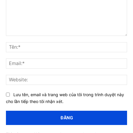
Bình
luận:
Tên
Ema
Web
Lưu tên, email và trang web của tôi trong trình duyệt này
cho lần tiếp theo tôi nhận xét.