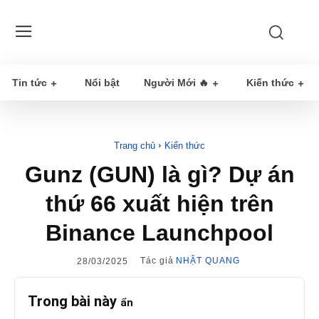
Tin tức
Nổi bật
Người Mới 🔥
Kiến thức
Trang chủ
Kiến thức
Gunz (GUN) là gì? Dự án
thứ 66 xuất hiện trên
Binance Launchpool
Tác giả
NHẬT QUANG
28/03/2025
Trong bài này
ẩn