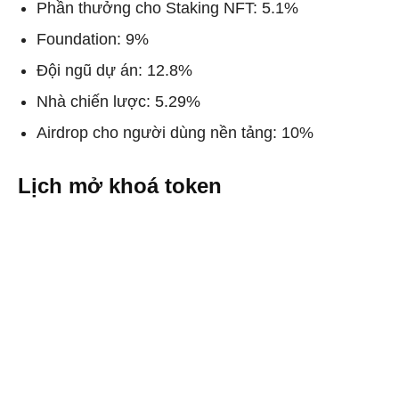
Phần thưởng cho Staking NFT: 5.1%
Foundation: 9%
Đội ngũ dự án: 12.8%
Nhà chiến lược: 5.29%
Airdrop cho người dùng nền tảng: 10%
Lịch mở khoá token