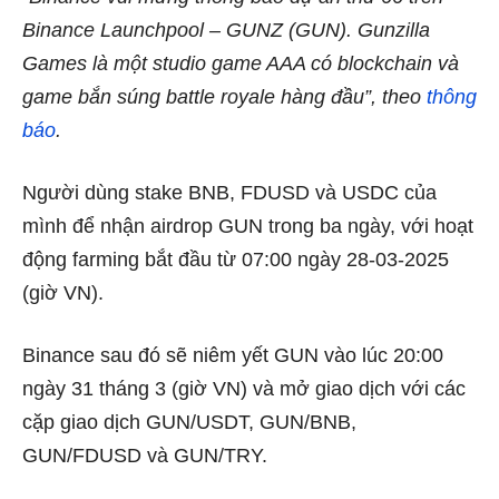
Binance Launchpool – GUNZ (GUN). Gunzilla
Games là một studio game AAA có blockchain và
game bắn súng battle royale hàng đầu”, theo
thông
báo
.
Người dùng stake BNB, FDUSD và USDC của
mình để nhận airdrop GUN trong ba ngày, với hoạt
động farming bắt đầu từ 07:00 ngày 28-03-2025
(giờ VN).
Binance sau đó sẽ niêm yết GUN vào lúc 20:00
ngày 31 tháng 3 (giờ VN) và mở giao dịch với các
cặp giao dịch GUN/USDT, GUN/BNB,
GUN/FDUSD và GUN/TRY.