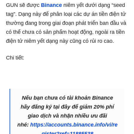
GUN sẽ được
Binance
niêm yết dưới dạng “seed
tag”. Dạng này để phân loại các dự án tiền điện tử
thường đang trong giai đoạn phát triển ban đầu và
có thể chưa có sản phẩm hoạt động, ngoài ra tiền
điện tử niêm yết dạng này cũng có rủi ro cao.
Chi tiết:
Nếu bạn chưa có tài khoản Binance
hãy đăng ký tại đây để giảm 20% phí
giao dịch và nhận nhiều ưu đãi
nhé:
https://accounts.binance.info/vi/re
gister?ref=11885538