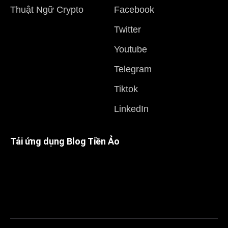
Thuật Ngữ Crypto
Facebook
Twitter
Youtube
Telegram
Tiktok
LinkedIn
Tải ứng dụng Blog Tiền Ảo