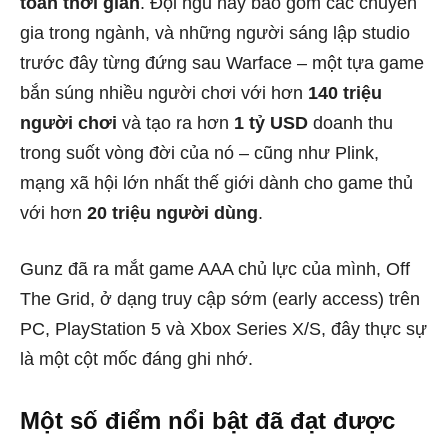
toàn thời gian
. Đội ngũ này bao gồm các chuyên
gia trong ngành, và những người sáng lập studio
trước đây từng đứng sau Warface – một tựa game
bắn súng nhiều người chơi với hơn
140 triệu
người chơi
và tạo ra hơn
1 tỷ USD
doanh thu
trong suốt vòng đời của nó – cũng như Plink,
mạng xã hội lớn nhất thế giới dành cho game thủ
với hơn
20 triệu người dùng
.
Gunz đã ra mắt game AAA chủ lực của mình, Off
The Grid, ở dạng truy cập sớm (early access) trên
PC, PlayStation 5 và Xbox Series X/S, đây thực sự
là một cột mốc đáng ghi nhớ.
Một số điểm nổi bật đã đạt được