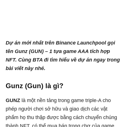
Dự án mới nhất trên Binance Launchpool gọi
tên Gunz (GUN) – 1 tựa game AAA tích hợp
NFT. Cùng BTA đi tìm hiểu về dự án ngay trong
bài viết này nhé.
Gunz (Gun) là gì?
GUNZ
là một nền tảng trong game triple-A cho
phép người chơi sở hữu và giao dịch các vật
phẩm họ thu thập được bằng cách chuyển chúng
thành NFT, có thể mua bán trong chợ của game