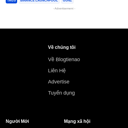
TAGS
BINANCE LAUNCHPOOL
GUNZ
- Advertisement -
Về chúng tôi
Về Blogtienao
Liên Hệ
Advertise
Tuyển dụng
Người Mới
Mạng xã hội