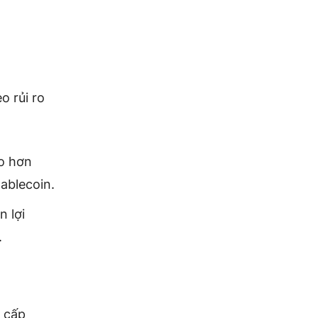
o rủi ro
ao hơn
ablecoin.
 lợi
.
g cấp