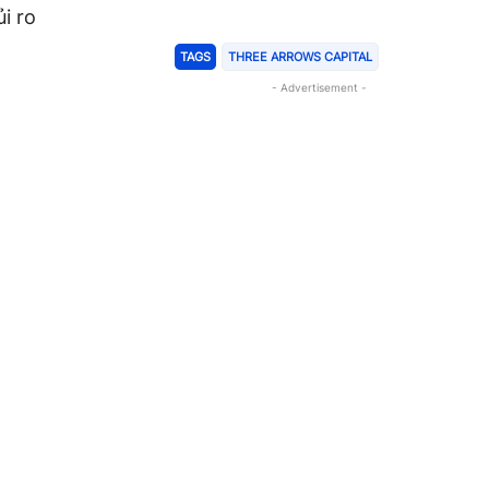
i ro
TAGS
THREE ARROWS CAPITAL
- Advertisement -