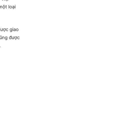
một loại
được giao
cũng được
.