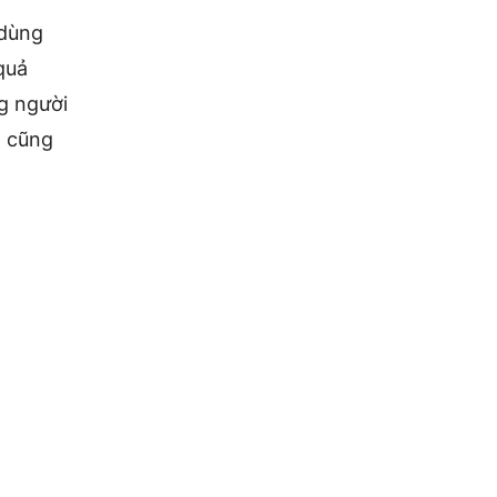
 dùng
quả
ng người
g cũng