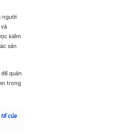
g người
 và
ược kiểm
các sản
n để quản
en trong
 tế của