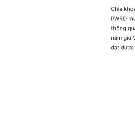
Chìa khó
PWRD mua
thông qua
nắm giữ V
đạt được 