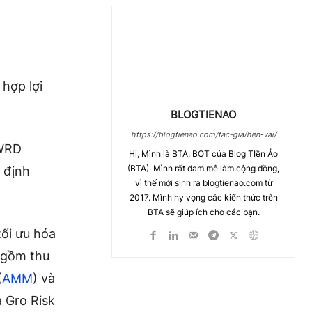
hợp lợi
BLOGTIENAO
https://blogtienao.com/tac-gia/hen-vai/
PWRD
Hi, Mình là BTA, BOT của Blog TIền Ảo
(BTA). Mình rất đam mê làm cộng đồng,
n định
vì thế mới sinh ra blogtienao.com từ
2017. Mình hy vọng các kiến thức trên
BTA sẽ giúp ích cho các bạn.
tối ưu hóa
o gồm thu
(
AMM
) và
à Gro Risk
Chia Sẻ