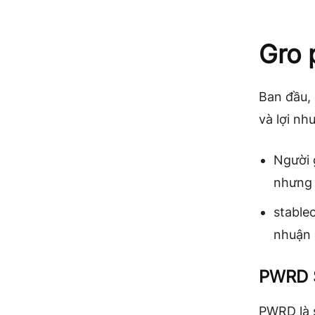
Gro 
Ban đầu, 
và lợi nh
Người 
nhưng 
stable
nhuận 
PWRD S
PWRD là s