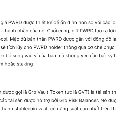
 giá PWRD được thiết kế để ổn định hơn so với các lo
n thành phần của nó. Cuối cùng, giữ PWRD tạo ra lợi
ocol. Mặc dù bản thân PWRD được gắn với đồng đô l
 sẽ tích lũy cho PWRD holder thông qua cơ chế phục 
en bổ sung vào ví của bạn mà không yêu cầu bất kỳ 
im hoặc staking
n được gọi là Gro Vault Token tức là GVT) là tài sản t
các tài sản được hỗ trợ bởi Gro Risk Balancer. Nó đượ
 thành stablecoin vault có năng suất cao nhất trên th