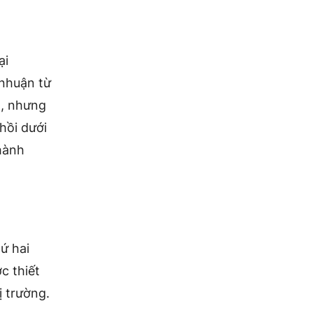
ại
 nhuận từ
a, nhưng
hồi dưới
hành
hứ hai
c thiết
ị trường.