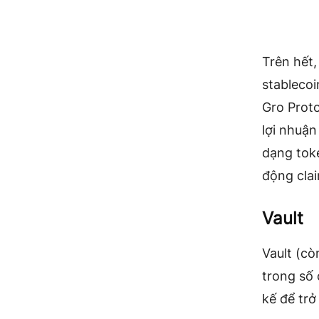
Trên hết,
stablecoi
Gro Prot
lợi nhuận
dạng tok
động cla
Vault
Vault (cò
trong số 
kế để trở