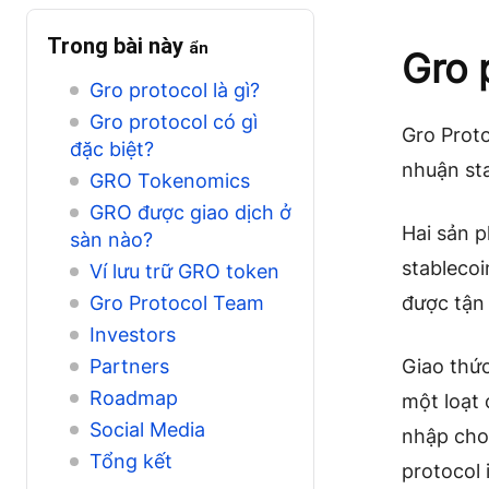
Trong bài này
ẩn
Gro 
Gro protocol là gì?
Gro protocol có gì
Gro Prot
đặc biệt?
nhuận sta
GRO Tokenomics
GRO được giao dịch ở
Hai sản 
sàn nào?
stablecoin
Ví lưu trữ GRO token
Gro Protocol Team
được tận
Investors
Partners
Giao thức
Roadmap
một loạt 
Social Media
nhập cho 
Tổng kết
protocol 