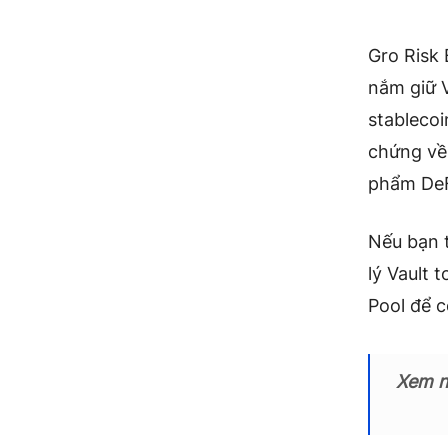
Gro Risk 
nắm giữ V
stablecoi
chứng về 
phẩm DeFi
Nếu bạn t
lý Vault 
Pool để 
Xem 