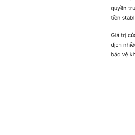
quyền tru
tiền stab
Giá trị c
dịch nhi
bảo vệ kh