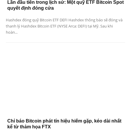
Lần đầu tiên trong lịch sử: Một quỹ ETF Bitcoin Spot
quyết định đóng cửa
Hashdex đóng quỹ Bitcoin ETF DEFI Hashdex thông báo sẽ đóng và
thanh lý Hashdex Bitcoin ETF (NYSE Arca: DEFI) tại Mỹ. Sau khi
hoàn...
Chỉ báo Bitcoin phát tín hiệu hiếm gặp, kéo dài nhất
kể từ thảm họa FTX