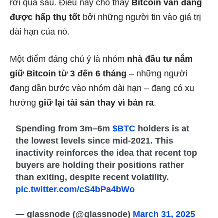
rơi quá sâu. Điều này cho thấy
Bitcoin vẫn đang
được hấp thụ tốt
bởi những người tin vào giá trị
dài hạn của nó.
Một điểm đáng chú ý là nhóm
nhà đầu tư nắm
giữ Bitcoin từ 3 đến 6 tháng
– những người
đang dần bước vào nhóm dài hạn – đang có xu
hướng
giữ lại tài sản thay vì bán ra
.
Spending from 3m–6m
$BTC
holders is at
the lowest levels since mid-2021. This
inactivity reinforces the idea that recent top
buyers are holding their positions rather
than exiting, despite recent volatility.
pic.twitter.com/cS4bPa4bWo
— glassnode (@glassnode)
March 31, 2025