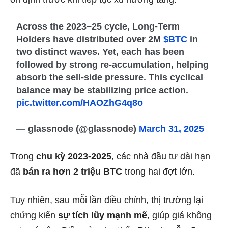
Across the 2023–25 cycle, Long-Term
Holders have distributed over 2M
$BTC
in
two distinct waves. Yet, each has been
followed by strong re-accumulation, helping
absorb the sell-side pressure. This cyclical
balance may be stabilizing price action.
pic.twitter.com/HAOZhG4q8o
— glassnode (@glassnode)
March 31, 2025
Trong
chu kỳ 2023-2025
, các nhà đầu tư dài hạn
đã
bán ra hơn 2 triệu BTC
trong hai đợt lớn.
Tuy nhiên, sau mỗi lần điều chỉnh, thị trường lại
chứng kiến
sự tích lũy mạnh mẽ
, giúp giá không