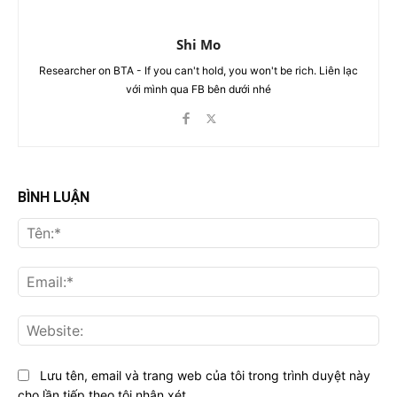
Shi Mo
Researcher on BTA - If you can't hold, you won't be rich. Liên lạc
với mình qua FB bên dưới nhé
BÌNH LUẬN
Tên
Ema
Web
Lưu tên, email và trang web của tôi trong trình duyệt này
cho lần tiếp theo tôi nhận xét.