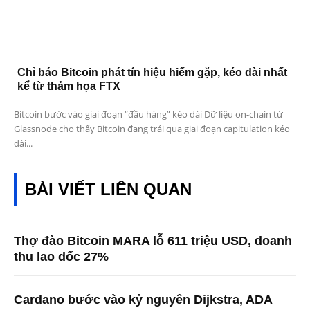
Chỉ báo Bitcoin phát tín hiệu hiếm gặp, kéo dài nhất
kể từ thảm họa FTX
Bitcoin bước vào giai đoạn “đầu hàng” kéo dài Dữ liệu on-chain từ
Glassnode cho thấy Bitcoin đang trải qua giai đoạn capitulation kéo
dài...
BÀI VIẾT LIÊN QUAN
Thợ đào Bitcoin MARA lỗ 611 triệu USD, doanh
thu lao dốc 27%
Cardano bước vào kỷ nguyên Dijkstra, ADA