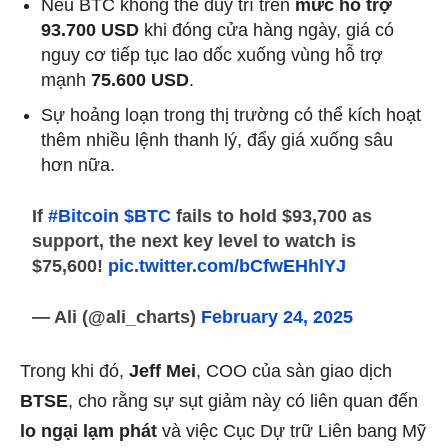
Nếu BTC không thể duy trì trên
mức hỗ trợ
93.700 USD
khi đóng cửa hàng ngày, giá có
nguy cơ tiếp tục lao dốc xuống vùng hỗ trợ
mạnh
75.600 USD
.
Sự hoảng loạn trong thị trường có thể kích hoạt
thêm nhiều lệnh thanh lý, đẩy giá xuống sâu
hơn nữa.
If
#Bitcoin
$BTC
fails to hold $93,700 as
support, the next key level to watch is
$75,600!
pic.twitter.com/bCfwEHhlYJ
— Ali (@ali_charts)
February 24, 2025
Trong khi đó,
Jeff Mei
, COO của sàn giao dịch
BTSE
, cho rằng sự sụt giảm này có liên quan đến
lo ngại lạm phát
và việc Cục Dự trữ Liên bang Mỹ