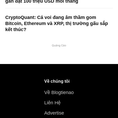
gần đạt 100 triệu USD mỗi tháng
CryptoQuant: Cá voi đang âm thầm gom
Bitcoin, Ethereum và XRP, thị trường gấu sắp
kết thúc?
Quảng Cáo
Về chúng tôi
Về Blogtienao
Liên Hệ
Advertise