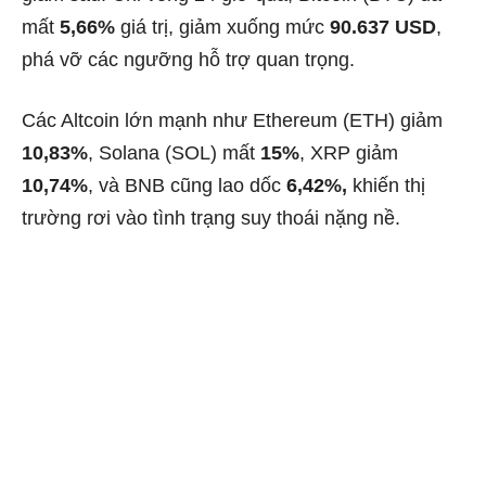
mất
5,66%
giá trị, giảm xuống mức
90.637 USD
,
phá vỡ các ngưỡng hỗ trợ quan trọng.
Các Altcoin lớn mạnh như Ethereum (ETH) giảm
10,83%
, Solana (SOL) mất
15%
, XRP giảm
10,74%
, và BNB cũng lao dốc
6,42%,
khiến thị
trường rơi vào tình trạng suy thoái nặng nề.