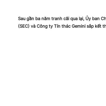
Sau gần ba năm tranh cãi qua lại, Ủy ban 
(SEC) và Công ty Tín thác Gemini sắp kết th
trung vào chương trình Gemini Earn, mà các
phạm luật chứng khoán. Cả hai bên hiện đã 
được “giải pháp về nguyên tắc”, tạm dừng v
điều khoản cuối cùng.
Điều gì đã gây ra tranh chấp?
Xung đột bắt đầu vào tháng 1 năm 2023, kh
Genesis Global Capital điều hành một đợt 
Thông qua Gemini Earn, các nhà đầu tư bán 
để đổi lấy lãi suất.