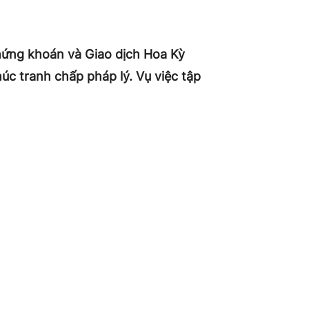
Chứng khoán và Giao dịch Hoa Kỳ
úc tranh chấp pháp lý. Vụ việc tập
 cơ quan quản lý cho rằng đã vi
thông báo với tòa án rằng họ đã đạt
ụ kiện trong khi chờ hoàn tất các
i SEC cáo buộc Gemini và đối tác
chào bán chứng khoán chưa đăng ký.
lẻ đã cho Genesis vay tiền điện tử