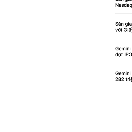
Nasdaq 
Sàn gia
với Gi
Gemini 
đợt IPO
Gemini 
282 tr