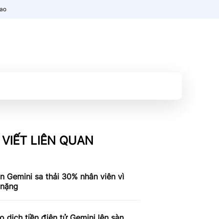
nao
 VIẾT LIÊN QUAN
n Gemini sa thải 30% nhân viên vì
 nặng
o dịch tiền điện tử Gemini lên sàn