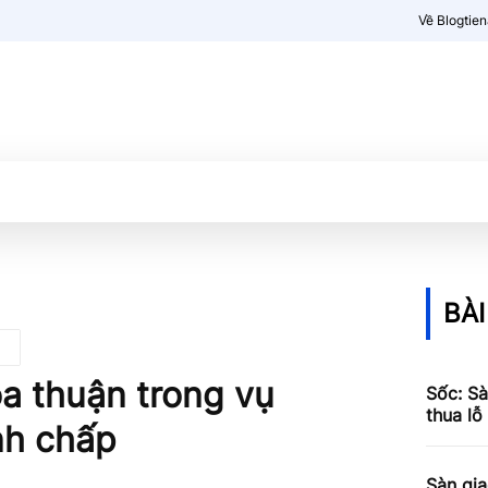
Về Blogtie
Kiến thức
More
BÀI
a thuận trong vụ
Sốc: Sà
thua lỗ
nh chấp
Sàn gia