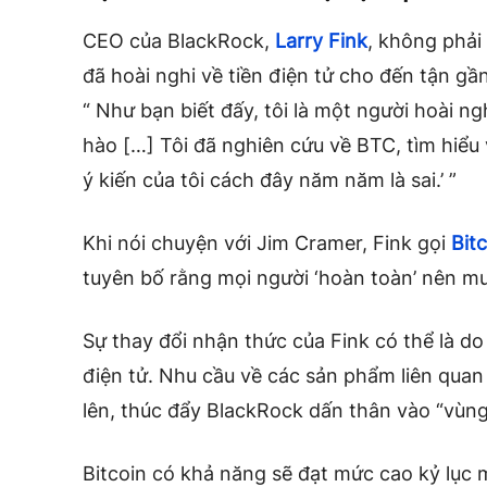
CEO của BlackRock,
Larry Fink
, không phải
đã hoài nghi về tiền điện tử cho đến tận gầ
“ Như bạn biết đấy, tôi là một người hoài ngh
hào […] Tôi đã nghiên cứu về BTC, tìm hiểu v
ý kiến ​​của tôi cách đây năm năm là sai.’ ”
Khi nói chuyện với Jim Cramer, Fink gọi
Bitc
tuyên bố rằng mọi người ‘hoàn toàn’ nên mu
Sự thay đổi nhận thức của Fink có thể là d
điện tử. Nhu cầu về các sản phẩm liên qua
lên, thúc đẩy BlackRock dấn thân vào “vùng 
Bitcoin có khả năng sẽ đạt mức cao kỷ lục m