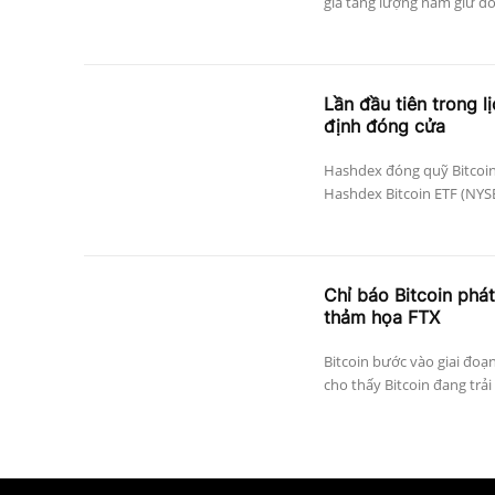
gia tăng lượng nắm giữ đối 
Lần đầu tiên trong l
định đóng cửa
Hashdex đóng quỹ Bitcoin
Hashdex Bitcoin ETF (NYSE 
Chỉ báo Bitcoin phát
thảm họa FTX
Bitcoin bước vào giai đoạ
cho thấy Bitcoin đang trải 