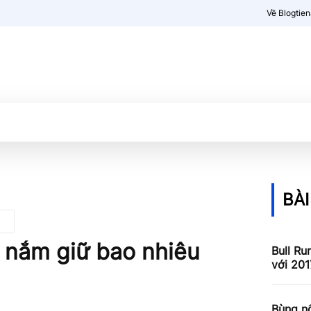
Về Blogtie
Kiến thức
More
BÀI
 nắm giữ bao nhiêu
Bull Ru
với 201
Bùng nổ