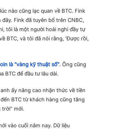
 lúc nào cũng lạc quan về BTC. Fink
n đây. Fink đã tuyên bố trên CNBC,
i, tôi là một người hoài nghi đầy tự
ề BTC, và tôi đã nói rằng, ‘Được rồi,
oin là “vàng kỹ thuật số”
. Ông cũng
a BTC để đầu tư lâu dài.
o anh ấy nâng cao nhận thức về tiền
n đến BTC từ khách hàng cũng tăng
trời” mới.
ới vào cuối năm nay. Dữ liệu