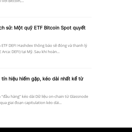
với Bitcoin,...
ịch sử: Một quỹ ETF Bitcoin Spot quyết
 ETF DEFI Hashdex thông báo sẽ đóng và thanh lý
Arca: DEFI) tại Mỹ. Sau khi hoàn...
 tín hiệu hiếm gặp, kéo dài nhất kể từ
n “đầu hàng” kéo dài Dữ liệu on-chain từ Glassnode
qua giai đoạn capitulation kéo dài...