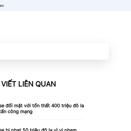
nao
 VIẾT LIÊN QUAN
e đối mặt với tổn thất 400 triệu đô la
 tấn công mạng
e bị phạt 50 triệu đô la vì vi phạm