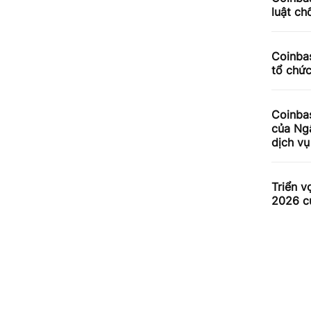
luật ch
Coinbas
tổ chứ
Coinba
của Ng
dịch v
Triển v
2026 c