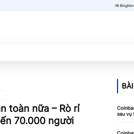
Về Blogtie
Kiến thức
More
BÀI
n toàn nữa – Rò rỉ
Coinbas
sau vụ
iến 70.000 người
Coinbas