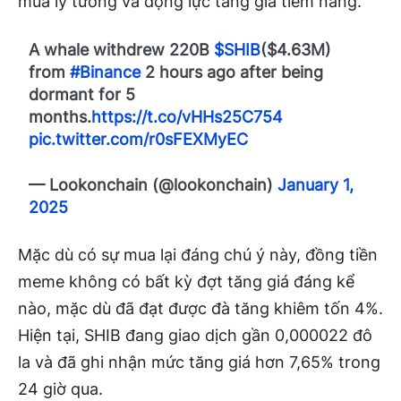
mua lý tưởng và động lực tăng giá tiềm năng.
A whale withdrew 220B
$SHIB
($4.63M)
from
#Binance
2 hours ago after being
dormant for 5
months.
https://t.co/vHHs25C754
pic.twitter.com/r0sFEXMyEC
— Lookonchain (@lookonchain)
January 1,
2025
Mặc dù có sự mua lại đáng chú ý này, đồng tiền
meme không có bất kỳ đợt tăng giá đáng kể
nào, mặc dù đã đạt được đà tăng khiêm tốn 4%.
Hiện tại, SHIB đang giao dịch gần 0,000022 đô
la và đã ghi nhận mức tăng giá hơn 7,65% trong
24 giờ qua.