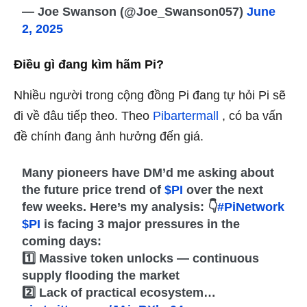
— Joe Swanson (@Joe_Swanson057)
June
2, 2025
Điều gì đang kìm hãm Pi?
Nhiều người trong cộng đồng Pi đang tự hỏi Pi sẽ
đi về đâu tiếp theo. Theo
Pibartermall
, có ba vấn
đề chính đang ảnh hưởng đến giá.
Many pioneers have DM’d me asking about
the future price trend of
$PI
over the next
few weeks. Here’s my analysis: 👇
#PiNetwork
$PI
is facing 3 major pressures in the
coming days:
1️⃣ Massive token unlocks — continuous
supply flooding the market
2️⃣ Lack of practical ecosystem…