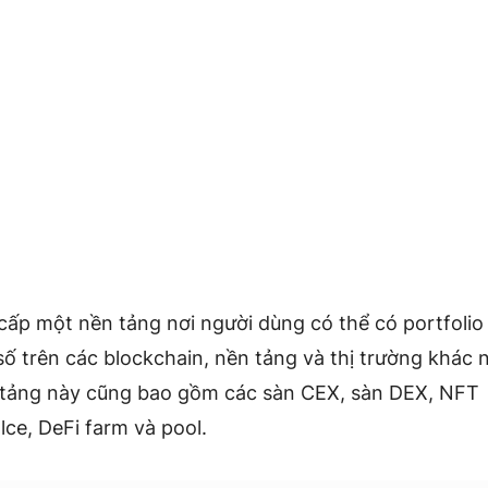
ấp một nền tảng nơi người dùng có thể có portfolio 
số trên các blockchain, nền tảng và thị trường khác
 tảng này cũng bao gồm các sàn CEX, sàn DEX, NFT
ce, DeFi farm và pool.