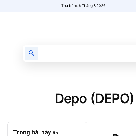
Thứ Năm, 6 Tháng 8 2026
Tin tức
Nổi bật
Người Mới 🔥
Depo (DEPO) l
Trong bài này
ẩn