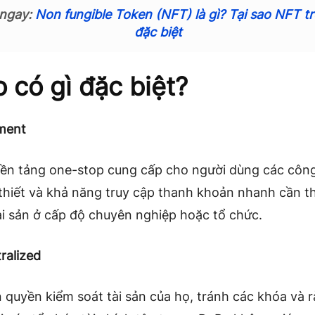
ngay:
Non fungible Token (NFT) là gì? Tại sao NFT t
đặc biệt
 có gì đặc biệt?
ment
nền tảng one-stop cung cấp cho người dùng các công
thiết và khả năng truy cập thanh khoản nhanh cần th
ài sản ở cấp độ chuyên nghiệp hoặc tổ chức.
ralized
 quyền kiểm soát tài sản của họ, tránh các khóa và 