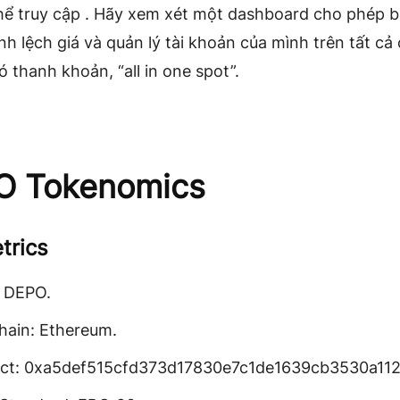
hể truy cập . Hãy xem xét một dashboard cho phép b
nh lệch giá và quản lý tài khoản của mình trên tất cả
 thanh khoản, “all in one spot”.
O Tokenomics
trics
: DEPO.
hain: Ethereum.
ct: 0xa5def515cfd373d17830e7c1de1639cb3530a112