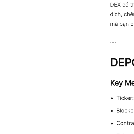
DEX có t
dịch, chê
mà bạn có
….
DEP
Key Me
Ticker
Blockc
Contra