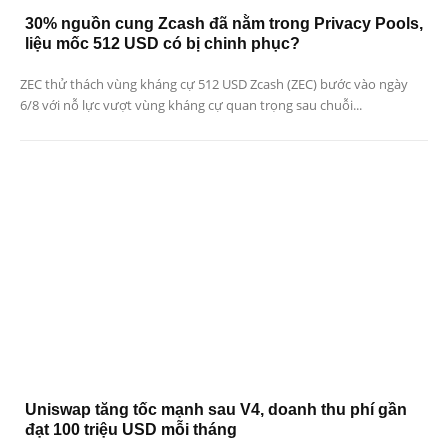
30% nguồn cung Zcash đã nằm trong Privacy Pools,
liệu mốc 512 USD có bị chinh phục?
ZEC thử thách vùng kháng cự 512 USD Zcash (ZEC) bước vào ngày
6/8 với nỗ lực vượt vùng kháng cự quan trọng sau chuỗi...
Uniswap tăng tốc mạnh sau V4, doanh thu phí gần
đạt 100 triệu USD mỗi tháng