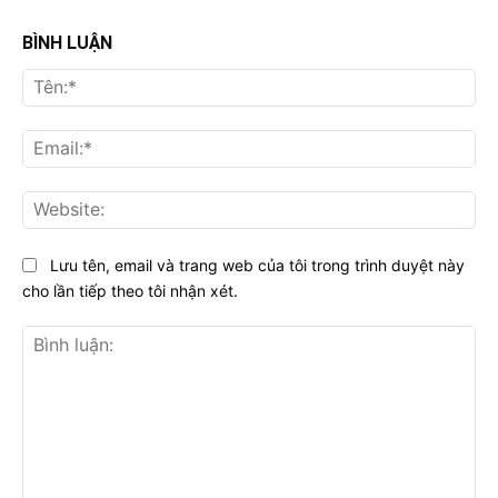
BÌNH LUẬN
Tên
Ema
Web
Lưu tên, email và trang web của tôi trong trình duyệt này
cho lần tiếp theo tôi nhận xét.