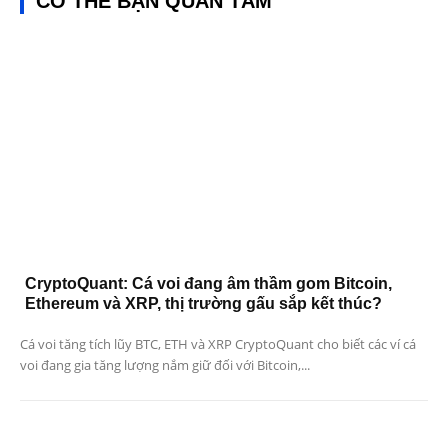
CÓ THỂ BẠN QUAN TÂM
CryptoQuant: Cá voi đang âm thầm gom Bitcoin,
Ethereum và XRP, thị trường gấu sắp kết thúc?
Cá voi tăng tích lũy BTC, ETH và XRP CryptoQuant cho biết các ví cá
voi đang gia tăng lượng nắm giữ đối với Bitcoin,...