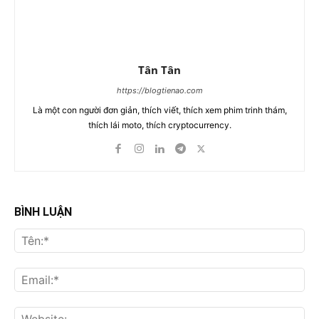
Tân Tân
https://blogtienao.com
Là một con người đơn giản, thích viết, thích xem phim trinh thám,
thích lái moto, thích cryptocurrency.
BÌNH LUẬN
Tên
Ema
Web