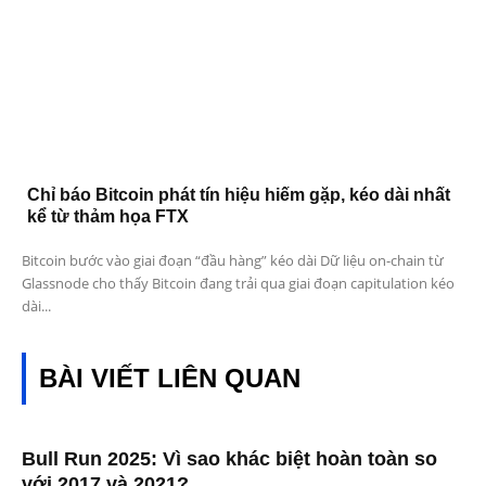
Chỉ báo Bitcoin phát tín hiệu hiếm gặp, kéo dài nhất
kể từ thảm họa FTX
Bitcoin bước vào giai đoạn “đầu hàng” kéo dài Dữ liệu on-chain từ
Glassnode cho thấy Bitcoin đang trải qua giai đoạn capitulation kéo
dài...
BÀI VIẾT LIÊN QUAN
Bull Run 2025: Vì sao khác biệt hoàn toàn so
với 2017 và 2021?