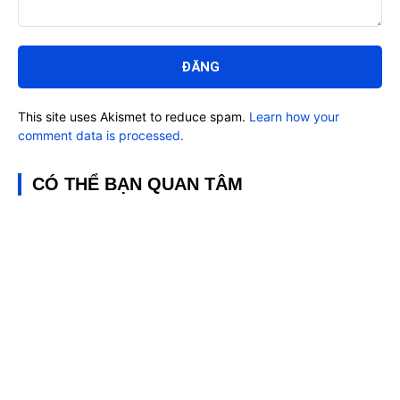
Bình
luận:
This site uses Akismet to reduce spam.
Learn how your
comment data is processed.
CÓ THỂ BẠN QUAN TÂM