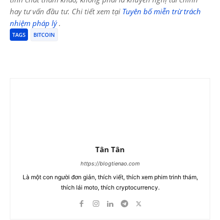
hay tư vấn đầu tư. Chi tiết xem tại
Tuyên bố miễn trừ trách
nhiệm pháp lý
.
TAGS
BITCOIN
Tân Tân
https://blogtienao.com
Là một con người đơn giản, thích viết, thích xem phim trinh thám,
thích lái moto, thích cryptocurrency.