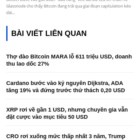
Glassnode cho thấy Bitcoin đang trải qua giai đoạn capitulation kéo
dài...
BÀI VIẾT LIÊN QUAN
Thợ đào Bitcoin MARA lỗ 611 triệu USD, doanh
thu lao dốc 27%
Cardano bước vào kỷ nguyên Dijkstra, ADA
tăng 19% và đứng trước thử thách 0,20 USD
XRP rơi về gần 1 USD, nhưng chuyên gia vẫn
đặt cược vào mục tiêu 50 USD
CRO rơi xuống mức thấp nhất 3 năm, Trump