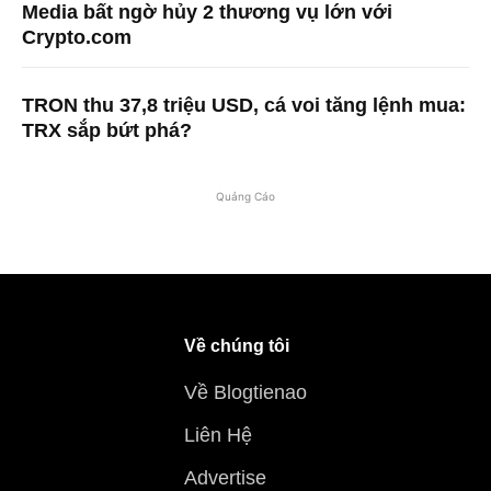
Media bất ngờ hủy 2 thương vụ lớn với
Crypto.com
TRON thu 37,8 triệu USD, cá voi tăng lệnh mua:
TRX sắp bứt phá?
Quảng Cáo
Về chúng tôi
Về Blogtienao
Liên Hệ
Advertise