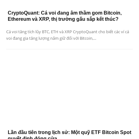
CryptoQuant: Cá voi đang âm thầm gom Bitcoin,
Ethereum và XRP, thị trường gấu sắp kết thúc?
Cá voi tăng tích lũy BTC, ETH và XRP CryptoQuant cho biết các ví cá
voi đang gia tăng lượng nắm giữ đối với Bitcoin,...
Lần đầu tiên trong lịch sử: Một quỹ ETF Bitcoin Spot
quyết định đóng cửa