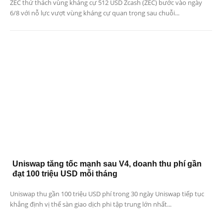
ZEC thử thách vùng kháng cự 512 USD Zcash (ZEC) bước vào ngày
6/8 với nỗ lực vượt vùng kháng cự quan trọng sau chuỗi...
Uniswap tăng tốc mạnh sau V4, doanh thu phí gần
đạt 100 triệu USD mỗi tháng
Uniswap thu gần 100 triệu USD phí trong 30 ngày Uniswap tiếp tục
khẳng định vị thế sàn giao dịch phi tập trung lớn nhất...