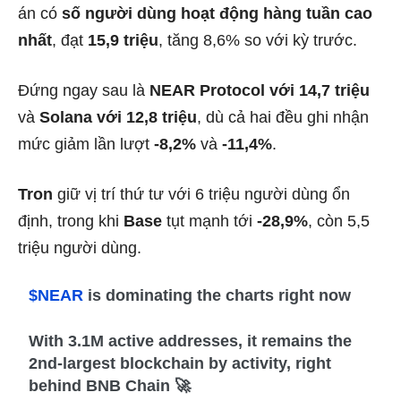
án có
số người dùng hoạt động hàng tuần cao
nhất
, đạt
15,9 triệu
, tăng 8,6% so với kỳ trước.
Đứng ngay sau là
NEAR Protocol với 14,7 triệu
và
Solana với 12,8 triệu
, dù cả hai đều ghi nhận
mức giảm lần lượt
-8,2%
và
-11,4%
.
Tron
giữ vị trí thứ tư với 6 triệu người dùng ổn
định, trong khi
Base
tụt mạnh tới
-28,9%
, còn 5,5
triệu người dùng.
$NEAR
is dominating the charts right now
With 3.1M active addresses, it remains the
2nd-largest blockchain by activity, right
behind BNB Chain 🚀