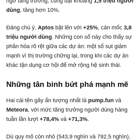
ngờ tăng trưởng, cùng đạt khoảng
1,5 triệu người
dùng
, tăng hơn 10%.
Đáng chú ý,
Aptos
bật lên với
+25%
, cán mốc
3,8
triệu người dùng
. Những con số này cho thấy sự
phân hóa rõ rệt giữa các dự án: một số sụt giảm
mạnh vì thị trường chững lại, trong khi các dự án
khác tận dụng cơ hội để mở rộng hệ sinh thái.
Những tân binh bứt phá mạnh mẽ
Hai cái tên gây ấn tượng nhất là
pump.fun
và
Meteora
, với mức tăng trưởng người dùng hàng
tuần lần lượt
+78,4%
và
+71,3%
.
Dù quy mô còn nhỏ (543,9 nghìn và 792,5 nghìn),