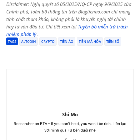
Disclaimer: Nghị quyết số 05/2025/NQ-CP ngày 9/9/2025 của
Chính phủ, toàn bộ thông tin trên Blogtienao.com chỉ mang
tính chất tham khảo, không phải là khuyến nghị tài chính
hay tư vấn đầu tư. Chi tiết xem tại
Tuyên bố miễn trừ trách
nhiệm pháp lý
.
TAGS
ALTCOIN
CRYPTO
TIỀN ẢO
TIỀN MÃ HÓA
TIỀN SỐ
Shi Mo
Researcher on BTA - If you can't hold, you won't be rich. Liên lạc
với mình qua FB bên dưới nhé