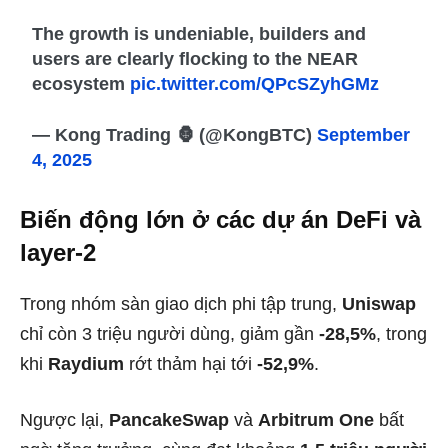
The growth is undeniable, builders and
users are clearly flocking to the NEAR
ecosystem
pic.twitter.com/QPcSZyhGMz
— Kong Trading 🦍 (@KongBTC)
September
4, 2025
Biến động lớn ở các dự án DeFi và
layer-2
Trong nhóm sàn giao dịch phi tập trung,
Uniswap
chỉ còn 3 triệu người dùng, giảm gần
-28,5%
, trong
khi
Raydium
rớt thảm hại tới
-52,9%
.
Ngược lại,
PancakeSwap
và
Arbitrum One
bất