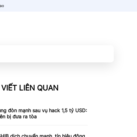
nao
 VIẾT LIÊN QUAN
ung đòn mạnh sau vụ hack 1,5 tỷ USD:
iên bị đưa ra tòa
SHIB dịch chuyển mạnh, tín hiệu động