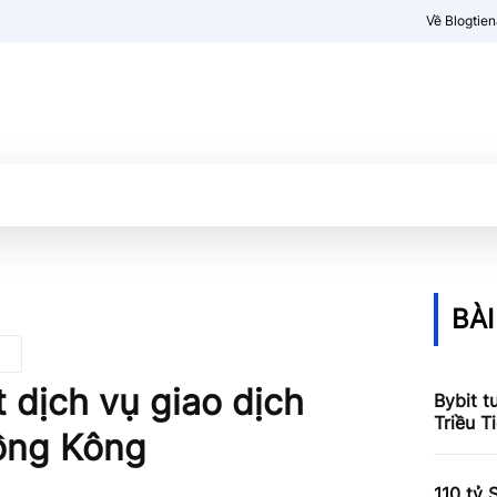
Về Blogtie
Kiến thức
More
BÀI
 dịch vụ giao dịch
Bybit t
Triều T
Hồng Kông
110 tỷ 