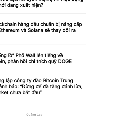
ới đang xuất hiện?
ckchain hàng đầu chuẩn bị nâng cấp
thereum và Solana sẽ thay đổi ra
ng lồ” Phố Wall lên tiếng về
n, phản hồi chỉ trích quỹ DOGE
g lập công ty đào Bitcoin Trung
nh báo: “Đừng để đà tăng đánh lừa,
rket chưa bắt đầu”
Quảng Cáo