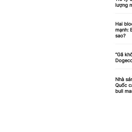
lượng m
Hai blo
mạnh: E
sao?
“Gã khổ
Dogecoi
Nhà sán
Quốc cả
bull ma