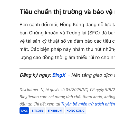
Tiêu chuẩn thị trường và bảo vệ
Bên cạnh đổi mới, Hồng Kông đang nỗ lực t
ban Chứng khoán và Tương lai (SFC) đã ban
vệ tài sản kỹ thuật số và đảm bảo các tiêu 
mật. Các biện pháp này nhằm thu hút những
lượng cao đồng thời giảm thiểu rủi ro cho n
Đăng ký ngay:
BingX
– Nền tảng giao dịch 
Disclaimer: Nghị quyết số 05/2025/NQ-CP ngày 9/9/20
Blogtienao.com chỉ mang tính chất tham khảo, không 
đầu tư. Chi tiết xem tại
Tuyên bố miễn trừ trách nhiệ
TAGS
BITCOIN
ETHEREUM
HỒNG KÔNG