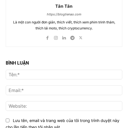
Tân Tân
https://blogtienao.com
Là một con người đơn giản, thích viết, thích xem phim trinh thám,
thích lái moto, thích cryptocurrency.
BÌNH LUẬN
Tên
Ema
Web
Lưu tên, email và trang web của tôi trong trình duyệt này
cho lần tiếp theo tôi nhận xét.