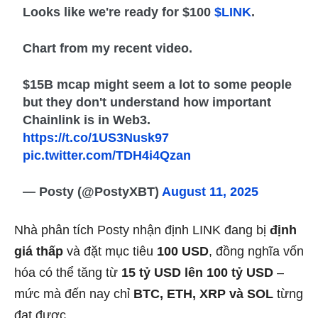
Looks like we're ready for $100
$LINK
.
Chart from my recent video.
$15B mcap might seem a lot to some people
but they don't understand how important
Chainlink is in Web3.
https://t.co/1US3Nusk97
pic.twitter.com/TDH4i4Qzan
— Posty (@PostyXBT)
August 11, 2025
Nhà phân tích Posty nhận định LINK đang bị
định
giá thấp
và đặt mục tiêu
100 USD
, đồng nghĩa vốn
hóa có thể tăng từ
15 tỷ USD lên 100 tỷ USD
–
mức mà đến nay chỉ
BTC, ETH, XRP và SOL
từng
đạt được.