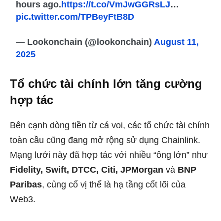
hours ago.
https://t.co/VmJwGGRsLJ
…
pic.twitter.com/TPBeyFtB8D
— Lookonchain (@lookonchain)
August 11,
2025
Tổ chức tài chính lớn tăng cường
hợp tác
Bên cạnh dòng tiền từ cá voi, các tổ chức tài chính
toàn cầu cũng đang mở rộng sử dụng Chainlink.
Mạng lưới này đã hợp tác với nhiều “ông lớn” như
Fidelity, Swift, DTCC, Citi, JPMorgan
và
BNP
Paribas
, củng cố vị thế là hạ tầng cốt lõi của
Web3.