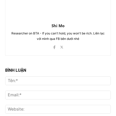
Shi Mo
Researcher on BTA - If you can't hold, you won't be rich. Liên lạc
với mình qua FB bên dưới nhé
BÌNH LUẬN
Tên
Ema
Web