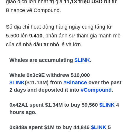
giao dịch lớn nhất trị giá
11,13 triệu USD
rút từ
Binance về Compound.
Số địa chỉ hoạt động hàng ngày cũng tăng từ
5.500 lên
9.410
, phản ánh sự tham gia mạnh mẽ
của cả nhà đầu tư nhỏ lẻ và lớn.
Whales are accumulating
$LINK
.
Whale 0x3c9E withdrew 510,000
$LINK
($11.13M) from
#Binance
over the past
2 days and deposited it into
#Compound
.
0x42A1 spent $1.34M to buy 59,560
$LINK
4
hours ago.
0x848a spent $1M to buy 44,846
$LINK
5