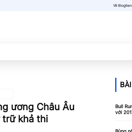
Về Blogtie
Kiến thức
More
BÀI
ng ương Châu Âu
Bull Ru
với 201
trữ khả thi
Bùng nổ