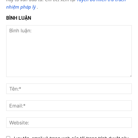
nhiệm pháp lý
.
BÌNH LUẬN
Bình
luận:
Tên
Ema
Web