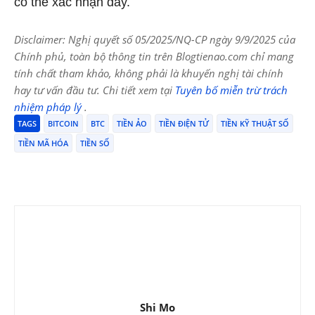
có thể xác nhận đáy.
Disclaimer: Nghị quyết số 05/2025/NQ-CP ngày 9/9/2025 của
Chính phủ, toàn bộ thông tin trên Blogtienao.com chỉ mang
tính chất tham khảo, không phải là khuyến nghị tài chính
hay tư vấn đầu tư. Chi tiết xem tại
Tuyên bố miễn trừ trách
nhiệm pháp lý
.
TAGS
BITCOIN
BTC
TIỀN ẢO
TIỀN ĐIỆN TỬ
TIỀN KỸ THUẬT SỐ
TIỀN MÃ HÓA
TIỀN SỐ
Shi Mo