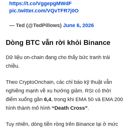
https://t.co/VggepgMWdF
pic.twitter.com/VQvTFR7j0O
— Ted (@TedPillows)
June 6, 2026
Dòng BTC vẫn rời khỏi Binance
Dữ liệu on-chain đang cho thấy bức tranh trái
chiều.
Theo CryptoOnchain, các chỉ báo kỹ thuật vẫn
nghiêng mạnh về xu hướng giảm. RSI có thời
điểm xuống gần
6,4
, trong khi EMA 50 và EMA 200
hình thành mô hình
“Death Cross”
.
Tuy nhiên, dòng tiền ròng trên Binance lại ở mức