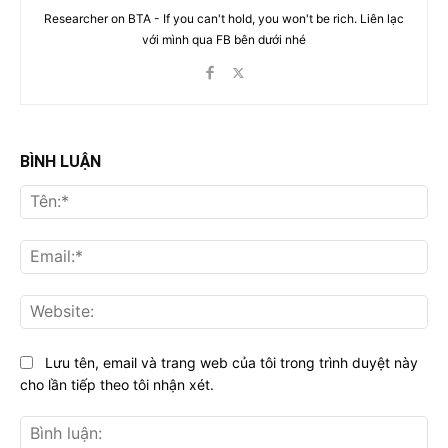
Researcher on BTA - If you can't hold, you won't be rich. Liên lạc
với mình qua FB bên dưới nhé
BÌNH LUẬN
Tên
Ema
Web
Lưu tên, email và trang web của tôi trong trình duyệt này
cho lần tiếp theo tôi nhận xét.