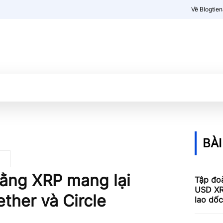
Về Blogtie
Kiến thức
More
BÀI
rằng XRP mang lại
Tập đoà
USD XR
ether và Circle
lao dố