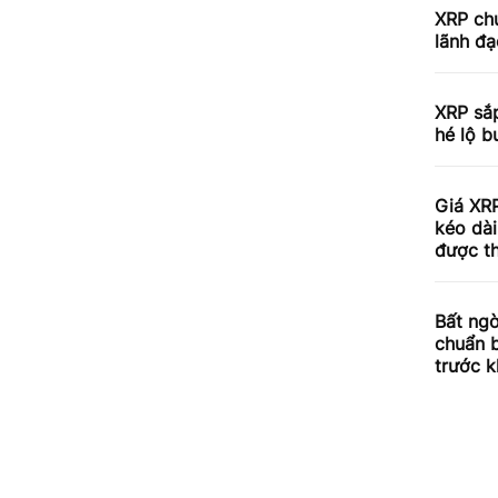
XRP chu
lãnh đạ
XRP sắp
hé lộ b
Giá XRP
kéo dài
được th
Bất ngờ
chuẩn 
trước k