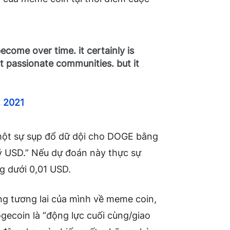
ecome over time. it certainly is
 passionate communities. but it
 2021
 một sự sụp đổ dữ dội cho DOGE bằng
 tỷ USD.” Nếu dự đoán này thực sự
g dưới 0,01 USD.
ong tương lai của mình về meme coin,
ogecoin là “động lực cuối cùng/giao