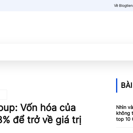
Về Blogtie
Kiến thức
More
BÀI
oup: Vốn hóa của
Nhìn và
không 
 để trở về giá trị
top 10