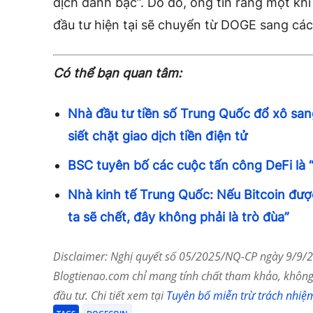
dịch đánh bạc”. Do đó, ông tin rằng một kh
đầu tư hiện tại sẽ chuyển từ DOGE sang các
Có thể bạn quan tâm:
Nhà đầu tư tiền số Trung Quốc đổ xô san
siết chặt giao dịch tiền điện tử
BSC tuyên bố các cuộc tấn công DeFi là 
Nhà kinh tế Trung Quốc: Nếu Bitcoin đượ
ta sẽ chết, đây không phải là trò đùa”
Disclaimer: Nghị quyết số 05/2025/NQ-CP ngày 9/9/20
Blogtienao.com chỉ mang tính chất tham khảo, không 
đầu tư. Chi tiết xem tại
Tuyên bố miễn trừ trách nhiệ