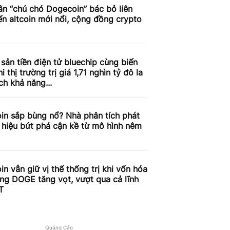
n “chú chó Dogecoin” bác bỏ liên
n altcoin mới nổi, cộng đồng crypto
 sản tiền điện tử bluechip cùng biến
i thị trường trị giá 1,71 nghìn tỷ đô la
ch khả năng...
in sắp bùng nổ? Nhà phân tích phát
n hiệu bứt phá cận kề từ mô hình nêm
n vẫn giữ vị thế thống trị khi vốn hóa
ờng DOGE tăng vọt, vượt qua cả lĩnh
T
Quảng Cáo