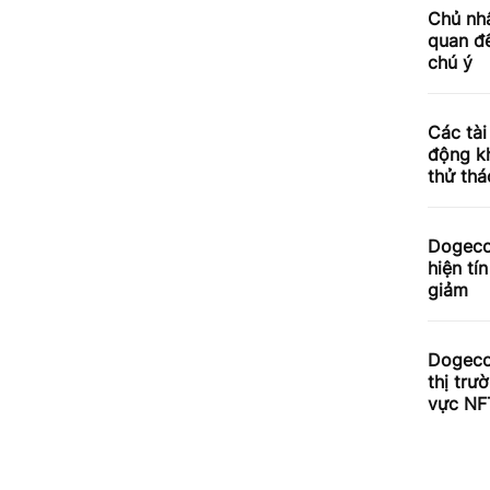
Chủ nhâ
quan đế
chú ý
Các tài
động kh
thử thá
Dogeco
hiện tí
giảm
Dogecoi
thị trư
vực NF