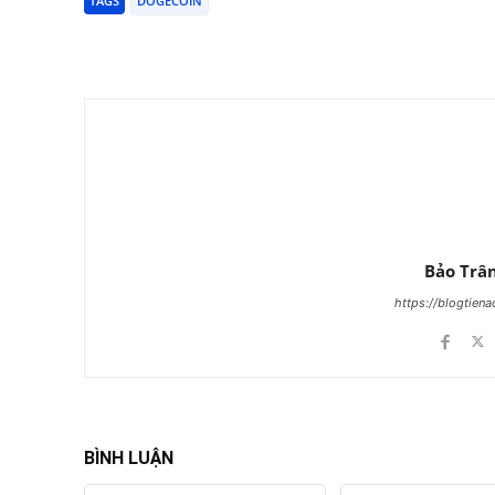
TAGS
DOGECOIN
Chia Sẻ
Bảo Trâ
https://blogtien
BÌNH LUẬN
Tên:*