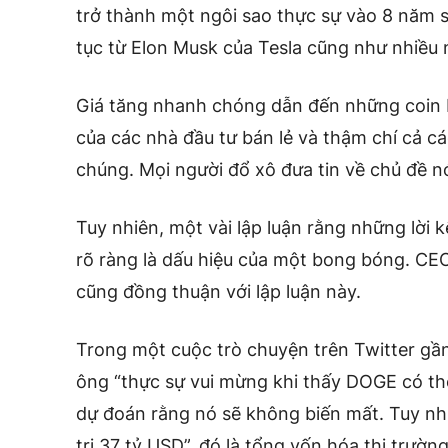
trở thành một ngôi sao thực sự vào 8 năm s
tục từ Elon Musk của Tesla cũng như nhiều n
Giá tăng nhanh chóng dẫn đến những coin 
của các nhà đầu tư bán lẻ và thậm chí cả c
chúng. Mọi người đổ xô đưa tin về chủ đề 
Tuy nhiên, một vài
lập luận
rằng những lời k
rõ ràng là dấu hiệu của một bong bóng. CE
cũng đồng thuận với lập luận này.
Trong một cuộc trò chuyện trên Twitter gần
ông “thực sự vui mừng khi thấy DOGE có thể 
dự đoán rằng nó sẽ không biến mất. Tuy nhi
trị 37 tỷ USD”, đó là tổng vốn hóa thị trườ