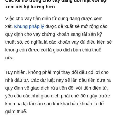
Các kẽ hở trong cho vay đang đối mặt với sự
xem xét kỹ lưỡng hơn
Việc cho vay tiền điện tử cũng đang được xem
xét.
Khung pháp lý
được đề xuất sẽ mở rộng các
quy định cho vay chứng khoán sang tài sản kỹ
thuật số, có nghĩa là các khoản vay đủ điều kiện sẽ
không còn được coi là giao dịch bán chịu thuế
nữa.
Tuy nhiên, không phải mọi thay đổi đều có lợi cho
nhà đầu tư. Các dự luật này sẽ lần đầu tiên đưa ra
quy định về giao dịch rửa tiền đối với tiền điện tử,
yêu cầu các nhà giao dịch phải chờ 30 ngày trước
khi mua lại tài sản sau khi khai báo khoản lỗ để
giảm thuế.