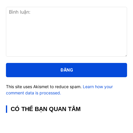
Bình
luận:
This site uses Akismet to reduce spam.
Learn how your
comment data is processed.
CÓ THỂ BẠN QUAN TÂM