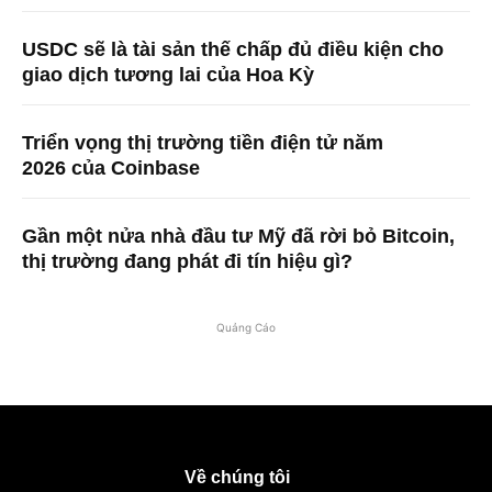
USDC sẽ là tài sản thế chấp đủ điều kiện cho
giao dịch tương lai của Hoa Kỳ
Triển vọng thị trường tiền điện tử năm
2026 của Coinbase
Gần một nửa nhà đầu tư Mỹ đã rời bỏ Bitcoin,
thị trường đang phát đi tín hiệu gì?
Quảng Cáo
Về chúng tôi