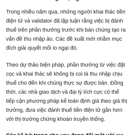
Trong nhiều năm qua, những người khai thác tiền
điện tử và validator đã lập luận rằng việc bị đánh
thuế trên phần thưởng trước khi bán chúng tạo ra
vấn đề thu nhập ảo. Các đề xuất mới nhằm mục
đích giải quyết mối lo ngại đó.
Theo dự thảo biện pháp, phần thưởng từ việc đặt
cọc và khai thác sẽ không bị coi là thu nhập chịu
thuế cho đến khi chúng thực sự được bán. Đồng
thời, các nhà giao dịch và đại lý tích cực có thể
tiếp cận phương pháp kế toán định giá theo giá thị
trường, đưa việc
đánh thuế tiền điện tử
gần hơn
với thị trường chứng khoán truyền thống.