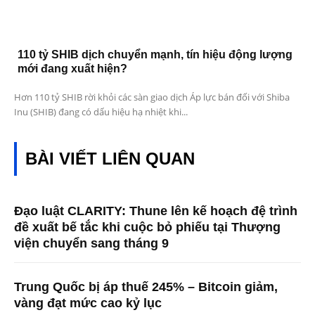
110 tỷ SHIB dịch chuyển mạnh, tín hiệu động lượng
mới đang xuất hiện?
Hơn 110 tỷ SHIB rời khỏi các sàn giao dịch Áp lực bán đối với Shiba
Inu (SHIB) đang có dấu hiệu hạ nhiệt khi...
BÀI VIẾT LIÊN QUAN
Đạo luật CLARITY: Thune lên kế hoạch đệ trình
đề xuất bế tắc khi cuộc bỏ phiếu tại Thượng
viện chuyển sang tháng 9
Trung Quốc bị áp thuế 245% – Bitcoin giảm,
vàng đạt mức cao kỷ lục