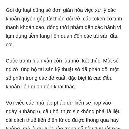
Gói dự luật cũng sẽ đơn giản hóa việc xử lý các
khoản quyên góp từ thiện đối với các token có tính
thanh khoản cao, đồng thời nhắm đến các hành vi
lạm dụng tiềm tàng liên quan đến các tài sản đầu
cơ.
Cuộc tranh luận vẫn còn lâu mới kết thúc. Một số
người ủng hộ tài sản kỹ thuật số đã phản đối một
số phần trong các đề xuất, đặc biệt là các điều
khoản liên quan đến khai thác.
Với việc các nhà lập pháp dự kiến ​​sẽ
họp
vào
ngày 9 tháng 6, câu hỏi thực sự không phải là liệu
cải cách thuế tiền điện tử có được thông qua hay
không, mà là dự luật nào trong số bảy dự luật này