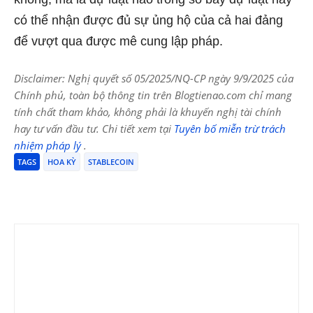
có thể nhận được đủ sự ủng hộ của cả hai đảng
để vượt qua được mê cung lập pháp.
Disclaimer: Nghị quyết số 05/2025/NQ-CP ngày 9/9/2025 của
Chính phủ, toàn bộ thông tin trên Blogtienao.com chỉ mang
tính chất tham khảo, không phải là khuyến nghị tài chính
hay tư vấn đầu tư. Chi tiết xem tại
Tuyên bố miễn trừ trách
nhiệm pháp lý
.
TAGS
HOA KỲ
STABLECOIN