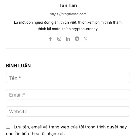
Tân Tân
https://blogtienao.com
Là một con người đơn giản, thích viết, thích xem phim trinh thám,
thích lái moto, thích cryptocurrency.
BÌNH LUẬN
Tên
Ema
Web
Lưu tên, email và trang web của tôi trong trình duyệt này
cho lần tiếp theo tôi nhận xét.