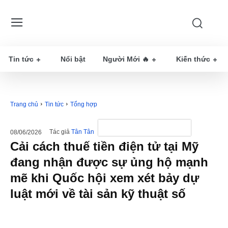
Tin tức
Nổi bật
Người Mới 🔥
Kiến thức
Trang chủ
Tin tức
Tổng hợp
Tác giả
Tân Tân
08/06/2026
Cải cách thuế tiền điện tử tại Mỹ
đang nhận được sự ủng hộ mạnh
mẽ khi Quốc hội xem xét bảy dự
luật mới về tài sản kỹ thuật số