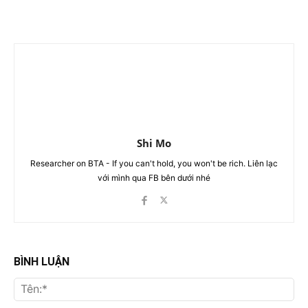
Shi Mo
Researcher on BTA - If you can't hold, you won't be rich. Liên lạc
với mình qua FB bên dưới nhé
BÌNH LUẬN
Tên