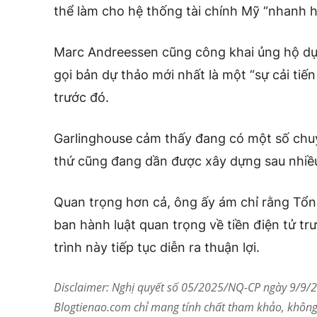
thể làm cho hệ thống tài chính Mỹ “nhanh h
Marc Andreessen cũng công khai ủng hộ dự 
gọi bản dự thảo mới nhất là một “sự cải tiế
trước đó.
Garlinghouse cảm thấy đang có một số chuy
thứ cũng đang dần được xây dựng sau nhiều
Quan trọng hơn cả, ông ấy ám chỉ rằng Tổn
ban hành luật quan trọng về tiền điện tử t
trình này tiếp tục diễn ra thuận lợi.
Disclaimer: Nghị quyết số 05/2025/NQ-CP ngày 9/9/20
Blogtienao.com chỉ mang tính chất tham khảo, không 