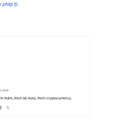
m pháp lý
.
ao.com
nh thám, thích lái moto, thích cryptocurrency.