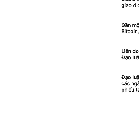
giao dị
Gần mộ
Bitcoin
Liên đo
Đạo lu
Đạo luậ
các ngâ
phiếu t