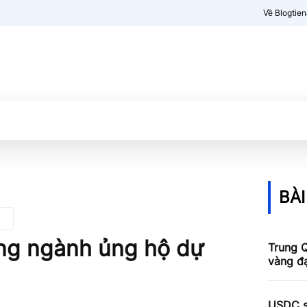
Về Blogtie
Kiến thức
More
BÀI
ong ngành ủng hộ dự
Trung Q
vàng đ
USDC sẽ