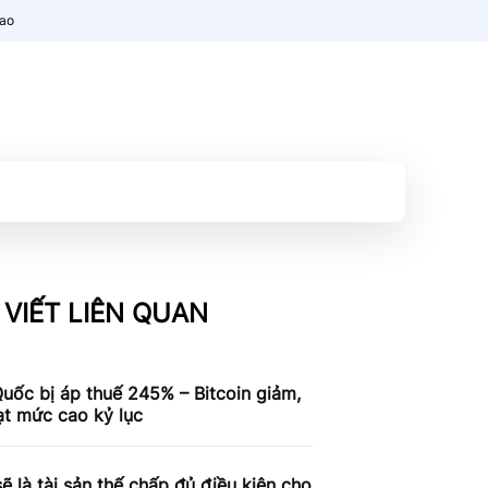
nao
 VIẾT LIÊN QUAN
uốc bị áp thuế 245% – Bitcoin giảm,
ạt mức cao kỷ lục
 là tài sản thế chấp đủ điều kiện cho