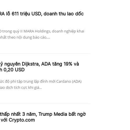
A lỗ 611 triệu USD, doanh thu lao dốc
D trong quý II MARA Holdings, doanh nghiệp khai
nhất theo nội dung báo cáo,...
ỷ nguyên Dijkstra, ADA tăng 19% và
ch 0,20 USD
c độ phi tập trung lập đỉnh mới Cardano (ADA)
o dịch tích cực khi giá...
thấp nhất 3 năm, Trump Media bất ngờ
 với Crypto.com