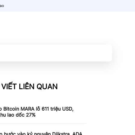
nao
 VIẾT LIÊN QUAN
 Bitcoin MARA lỗ 611 triệu USD,
thu lao dốc 27%
o bước vào kỷ nguyên Dijkstra, ADA