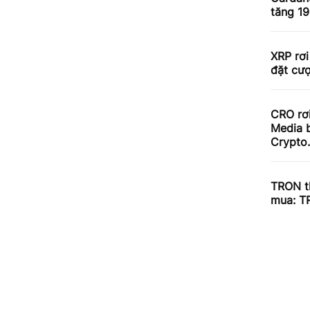
tăng 1
XRP rơi
đặt cư
CRO rơ
Media b
Crypto
TRON th
mua: T