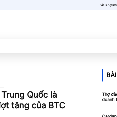
Về Blogtie
Kiến thức
More
BÀI
a Trung Quốc là
Thợ đào
doanh 
ợt tăng của BTC
Cardan