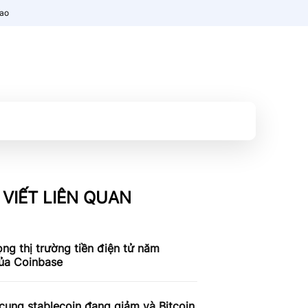
nao
 VIẾT LIÊN QUAN
ọng thị trường tiền điện tử năm
ủa Coinbase
ung stablecoin đang giảm và Bitcoin