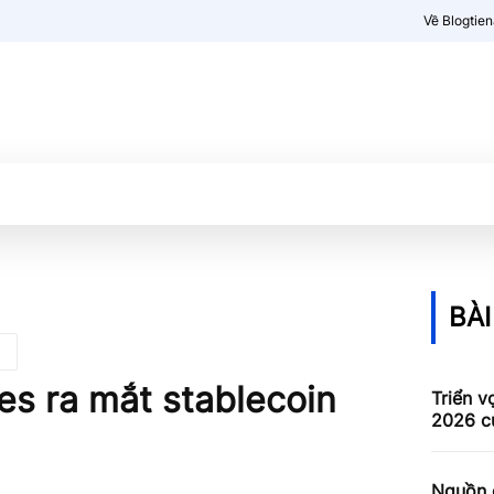
Về Blogtie
Kiến thức
More
BÀI
es ra mắt stablecoin
Triển v
2026 c
Nguồn c