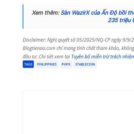
Xem thêm:
Sàn WazirX của Ấn Độ bồi t
235 triệu
Disclaimer: Nghị quyết số 05/2025/NQ-CP ngày 9/9/20
Blogtienao.com chỉ mang tính chất tham khảo, không 
đầu tư. Chi tiết xem tại
Tuyên bố miễn trừ trách nhiệ
TAGS
PHILIPPINES
PHPX
STABLECOIN
Chia Sẻ