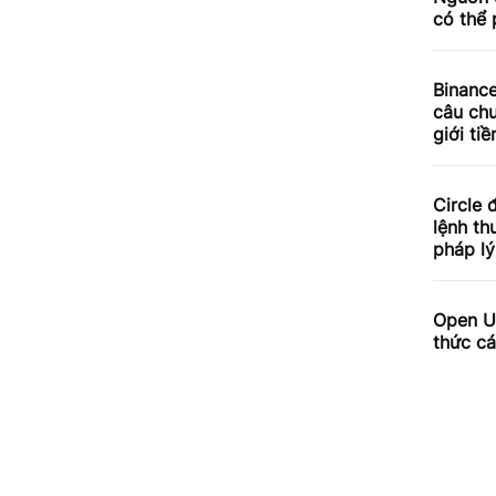
có thể 
Binance
câu chu
giới tiề
Circle 
lệnh th
pháp lý
Open US
thức cá