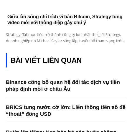
Giữa làn sóng chỉ trích vì bán Bitcoin, Strategy tung
video mới với thông điệp gây chú ý
Strategy đặt mục tiêu trở thành công ty lớn nhất thế giới Strategy,
doanh nghiệp do Michael Saylor sáng lập, tuyên bố tham vọng trở...
BÀI VIẾT LIÊN QUAN
Binance công bố quan hệ đối tác dịch vụ tiền
pháp định mới ở châu Âu
BRICS tung nước cờ lớn: Liên thông tiền số để
“thoát” đồng USD