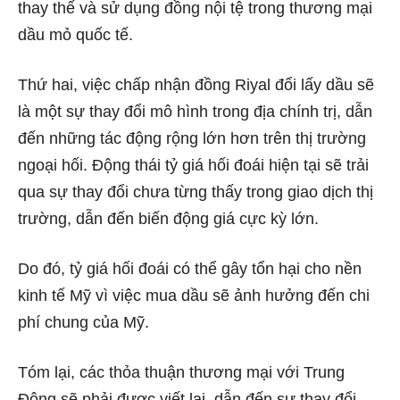
thay thế và sử dụng đồng nội tệ trong thương mại
dầu mỏ quốc tế.
Thứ hai, việc chấp nhận đồng Riyal đổi lấy dầu sẽ
là một sự thay đổi mô hình trong địa chính trị, dẫn
đến những tác động rộng lớn hơn trên thị trường
ngoại hối. Động thái tỷ giá hối đoái hiện tại sẽ trải
qua sự thay đổi chưa từng thấy trong giao dịch thị
trường, dẫn đến biến động giá cực kỳ lớn.
Do đó, tỷ giá hối đoái có thể gây tổn hại cho nền
kinh tế Mỹ vì việc mua dầu sẽ ảnh hưởng đến chi
phí chung của Mỹ.
Tóm lại, các thỏa thuận thương mại với Trung
Đông sẽ phải được viết lại, dẫn đến sự thay đổi