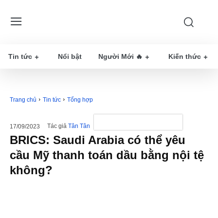
Tin tức
Nổi bật
Người Mới 🔥
Kiến thức
Trang chủ
Tin tức
Tổng hợp
Tác giả
Tân Tân
17/09/2023
BRICS: Saudi Arabia có thể yêu
cầu Mỹ thanh toán dầu bằng nội tệ
không?