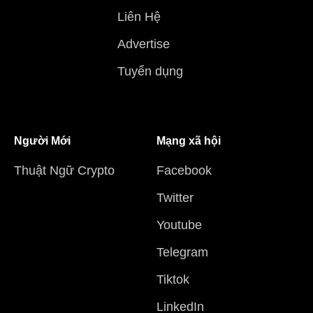
Liên Hệ
Advertise
Tuyển dụng
Người Mới
Mạng xã hội
Thuật Ngữ Crypto
Facebook
Twitter
Youtube
Telegram
Tiktok
LinkedIn