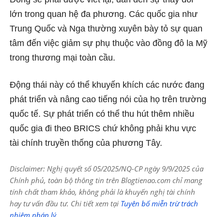
lớn trong quan hệ đa phương. Các quốc gia như
Trung Quốc và Nga thường xuyên bày tỏ sự quan
tâm đến việc giảm sự phụ thuộc vào đồng đô la Mỹ
trong thương mại toàn cầu.
Động thái này có thể khuyến khích các nước đang
phát triển và nâng cao tiếng nói của họ trên trường
quốc tế. Sự phát triển có thể thu hút thêm nhiều
quốc gia đi theo BRICS chứ không phải khu vực
tài chính truyền thống của phương Tây.
Disclaimer: Nghị quyết số 05/2025/NQ-CP ngày 9/9/2025 của
Chính phủ, toàn bộ thông tin trên Blogtienao.com chỉ mang
tính chất tham khảo, không phải là khuyến nghị tài chính
hay tư vấn đầu tư. Chi tiết xem tại
Tuyên bố miễn trừ trách
nhiệm pháp lý
.