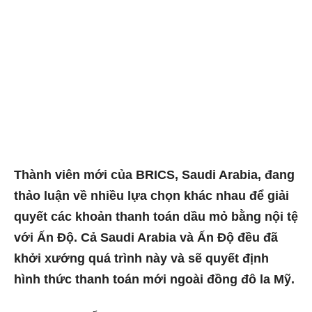
Thành viên mới của BRICS, Saudi Arabia, đang
thảo luận về nhiều lựa chọn khác nhau để giải
quyết các khoản thanh toán dầu mỏ bằng nội tệ
với Ấn Độ. Cả Saudi Arabia và Ấn Độ đều đã
khởi xướng quá trình này và sẽ quyết định
hình thức thanh toán mới ngoài đồng đô la Mỹ.