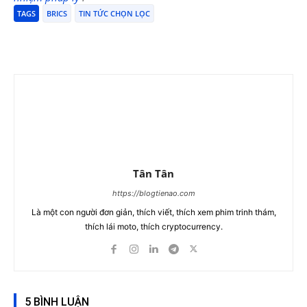
TAGS
BRICS
TIN TỨC CHỌN LỌC
Tân Tân
https://blogtienao.com
Là một con người đơn giản, thích viết, thích xem phim trinh thám,
thích lái moto, thích cryptocurrency.
5 BÌNH LUẬN