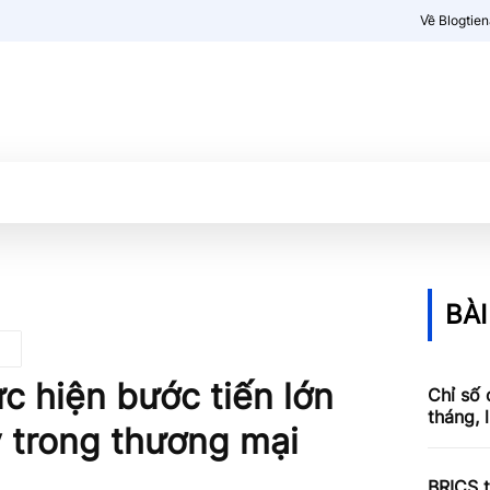
Về Blogtie
Kiến thức
More
BÀI
c hiện bước tiến lớn
Chỉ số 
tháng, 
ỹ trong thương mại
BRICS t