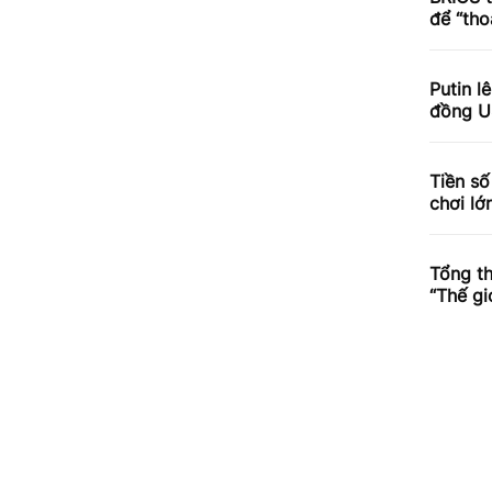
để “th
Putin l
đồng U
Tiền số
chơi lớ
Tổng th
“Thế g