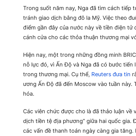
Trong suốt năm nay, Nga đã tìm cách tiếp tục
tránh giao dịch bằng đô la Mỹ. Việc theo đ
điểm gần đây của nước này về tiền điện tử 
cánh cửa cho các thỏa thuận thương mại với
Hiện nay, một trong những đồng minh BRICS
nỗ lực đó, vì Ấn Độ và Nga đã có bước tiến 
trong thương mại. Cụ thể,
Reuters đưa tin
r
ương Ấn Độ đã đến Moscow vào tuần này. Tr
hóa.
Các viên chức được cho là đã thảo luận về 
dịch tiền tệ địa phương” giữa hai quốc gia. 
các vấn đề thanh toán ngày càng gia tăng. 