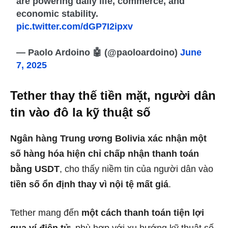
are powering daily life, commerce, and
economic stability.
pic.twitter.com/dGP7I2ipxv
— Paolo Ardoino 🤖 (@paoloardoino)
June
7, 2025
Tether thay thế tiền mặt, người dân
tin vào đô la kỹ thuật số
Ngân hàng Trung ương Bolivia xác nhận một
số hàng hóa hiện chỉ chấp nhận thanh toán
bằng USDT
, cho thấy niềm tin của người dân vào
tiền số ổn định thay vì nội tệ mất giá
.
Tether mang đến
một cách thanh toán tiện lợi
qua ví điện tử
, phù hợp với xu hướng kỹ thuật số