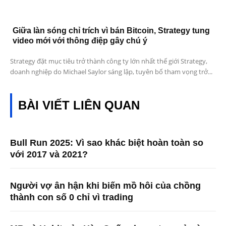
Giữa làn sóng chỉ trích vì bán Bitcoin, Strategy tung
video mới với thông điệp gây chú ý
Strategy đặt mục tiêu trở thành công ty lớn nhất thế giới Strategy,
doanh nghiệp do Michael Saylor sáng lập, tuyên bố tham vọng trở...
BÀI VIẾT LIÊN QUAN
Bull Run 2025: Vì sao khác biệt hoàn toàn so
với 2017 và 2021?
Người vợ ân hận khi biến mồ hôi của chồng
thành con số 0 chỉ vì trading