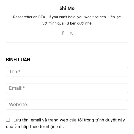
Shi Mo
Researcher on BTA - If you can't hold, you won't be rich. Liên lạc
với mình qua FB bên dưới nhé
BÌNH LUẬN
Tên
Ema
Web
Lưu tên, email và trang web của tôi trong trình duyệt này
cho lần tiếp theo tôi nhận xét.