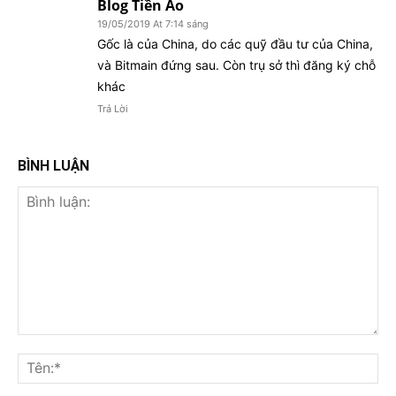
Blog Tiền Ảo
19/05/2019 At 7:14 sáng
Gốc là của China, do các quỹ đầu tư của China,
và Bitmain đứng sau. Còn trụ sở thì đăng ký chỗ
khác
Trả Lời
BÌNH LUẬN
Bình
luận:
Tên