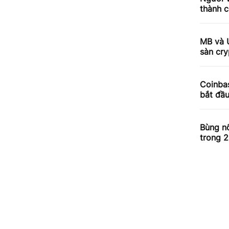
thành c
MB và 
sàn cry
Coinbas
bắt đầ
Bùng nổ
trong 2