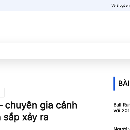
Về Blogtie
Kiến thức
More
BÀI
 – chuyên gia cảnh
Bull Ru
với 201
 sắp xảy ra
Người v