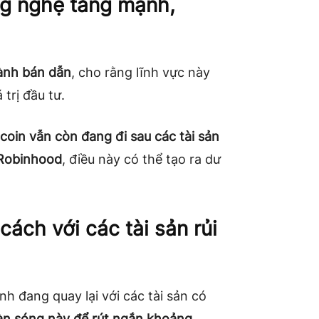
ng nghệ tăng mạnh,
ành bán dẫn
, cho rằng lĩnh vực này
trị đầu tư.
tcoin vẫn còn đang đi sau các tài sản
 Robinhood
, điều này có thể tạo ra dư
ách với các tài sản rủi
nh đang quay lại với các tài sản có
làn sóng này để rút ngắn khoảng