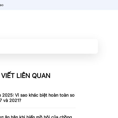
nao
 VIẾT LIÊN QUAN
n 2025: Vì sao khác biệt hoàn toàn so
7 và 2021?
ợ ân hận khi biến mồ hôi của chồng