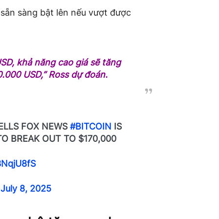
 sẵn sàng bật lên nếu vượt được
SD, khả năng cao giá sẽ tăng
0.000 USD,”
Ross dự đoán.
TELLS FOX NEWS
#BITCOIN
IS
TO BREAK OUT TO $170,000
l3NqjU8fS
)
July 8, 2025