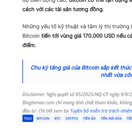
cách với các tài sản tương đồng
.
Những yếu tố kỹ thuật và tâm lý thị trường h
Bitcoin
tiến tới vùng giá 170.000 USD nếu 
điểm
.
Chu kỳ tăng giá của Bitcoin sắp kết thú
nhất vừa cô
Disclaimer: Nghị quyết số 05/2025/NQ-CP ngày 9/9/20
Blogtienao.com chỉ mang tính chất tham khảo, không 
đầu tư. Chi tiết xem tại
Tuyên bố miễn trừ trách nhiệ
TAGS
BITCOIN
BTC
CRYPTO
TIỀN ẢO
TIỀN MÃ HÓA
TIỀ
Chia Sẻ