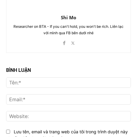
Shi Mo
Researcher on BTA - If you can't hold, you won't be rich. Liên lạc
với mình qua FB bên dưới nhé
BÌNH LUẬN
Tên
Ema
Web
Lưu tên, email và trang web của tôi trong trình duyệt này