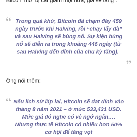
Bitcoin mới bị cắt giảm một nửa, giá sẽ tăng”:
Trong quá khứ, Bitcoin đã chạm đáy 459
ngày trước khi Halving, rồi “chạy lấy đà”
và sau Halving sẽ bùng nổ. Sự kiện bùng
nổ sẽ diễn ra trong khoảng 446 ngày (từ
sau Halving đến đỉnh của chu kỳ tăng).
Ông nói thêm:
Nếu lịch sử lặp lại, Bitcoin sẽ đạt đỉnh vào
tháng 8 năm 2021 – ở mức 533,431 USD.
Mức giá đó nghe có vẻ ngớ ngẩn….
Nhưng thực tế Bitcoin có nhiều hơn 50%
cơ hội để tăng vọt