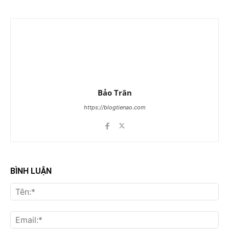
Bảo Trân
https://blogtienao.com
BÌNH LUẬN
Tên
Ema