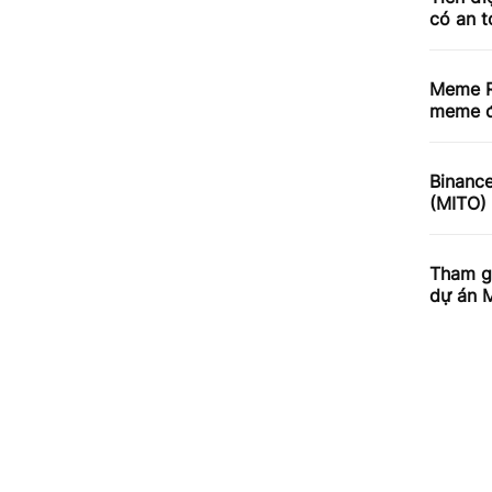
có an 
Meme R
meme đ
Binance
(MITO)
Tham gi
dự án 