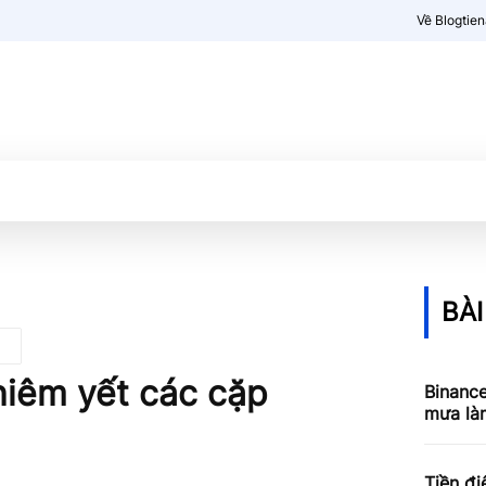
Về Blogtie
Kiến thức
More
BÀI
niêm yết các cặp
Binance
mưa làm
Tiền đi