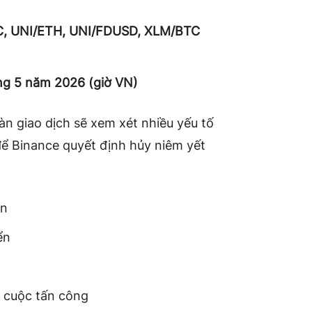
C, UNI/ETH, UNI/FDUSD, XLM/BTC
áng 5 năm 2026 (giờ VN)
àn giao dịch sẽ xem xét nhiều yếu tố
để Binance quyết định hủy niêm yết
án
ển
c cuộc tấn công