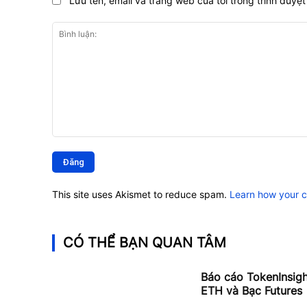
Lưu tên, email và trang web của tôi trong trình duyệt 
Bình
luận:
This site uses Akismet to reduce spam.
Learn how your 
CÓ THỂ BẠN QUAN TÂM
Báo cáo TokenInsig
ETH và Bạc Futures