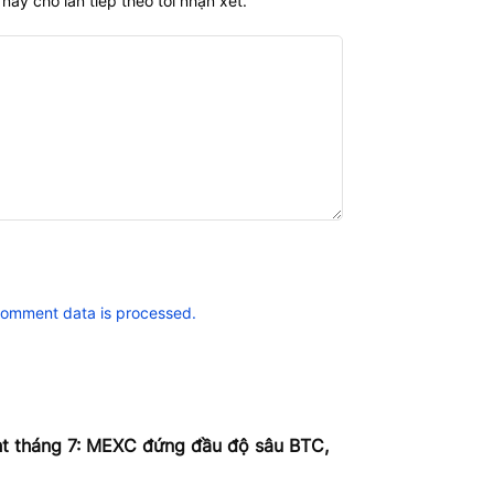
này cho lần tiếp theo tôi nhận xét.
comment data is processed.
ht tháng 7: MEXC đứng đầu độ sâu BTC,