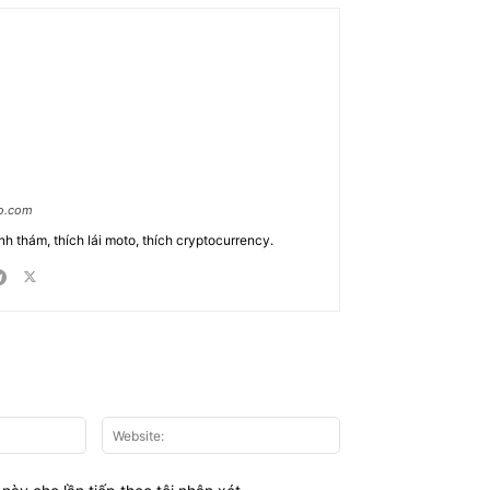
ao.com
nh thám, thích lái moto, thích cryptocurrency.
Email:*
Website: