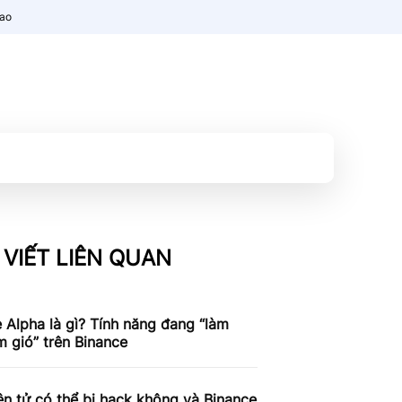
nao
 VIẾT LIÊN QUAN
 Alpha là gì? Tính năng đang “làm
 gió” trên Binance
ện tử có thể bị hack không và Binance