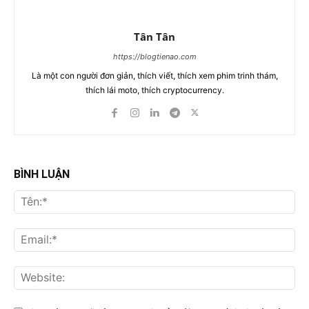
Tân Tân
https://blogtienao.com
Là một con người đơn giản, thích viết, thích xem phim trinh thám,
thích lái moto, thích cryptocurrency.
BÌNH LUẬN
Tên
Ema
Web