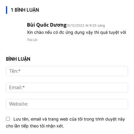
1 BÌNH LUẬN
Bùi Quốc Dương
15/12/2022 At 9:25 sáng
Xin chào nếu có đc ứng dụng vậy thi quá tuyệt vời
Trả Lời
BÌNH LUẬN
Tên
Ema
Web
Lưu tên, email và trang web của tôi trong trình duyệt này
cho lần tiếp theo tôi nhận xét.