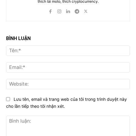
thích lái moto, thích cryptocurrency.
BÌNH LUẬN
Tên
Ema
Web
Lưu tên, email và trang web của tôi trong trình duyệt này
cho lần tiếp theo tôi nhận xét.