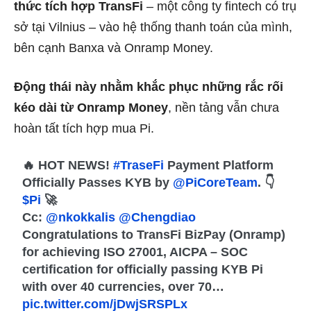
thức tích hợp TransFi
– một công ty fintech có trụ
sở tại Vilnius – vào hệ thống thanh toán của mình,
bên cạnh Banxa và Onramp Money.
Động thái này nhằm khắc phục những rắc rối
kéo dài từ Onramp Money
, nền tảng vẫn chưa
hoàn tất tích hợp mua Pi.
🔥 HOT NEWS!
#TraseFi
Payment Platform
Officially Passes KYB by
@PiCoreTeam
. 👇
$Pi
🚀
Cc:
@nkokkalis
@Chengdiao
Congratulations to TransFi BizPay (Onramp)
for achieving ISO 27001, AICPA – SOC
certification for officially passing KYB Pi
with over 40 currencies, over 70…
pic.twitter.com/jDwjSRSPLx