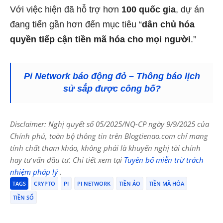
Với việc hiện đã hỗ trợ hơn
100 quốc gia
, dự án
đang tiến gần hơn đến mục tiêu “
dân chủ hóa
quyền tiếp cận tiền mã hóa cho mọi người
.”
Pi Network báo động đỏ – Thông báo lịch
sử sắp được công bố?
Disclaimer: Nghị quyết số 05/2025/NQ-CP ngày 9/9/2025 của
Chính phủ, toàn bộ thông tin trên Blogtienao.com chỉ mang
tính chất tham khảo, không phải là khuyến nghị tài chính
hay tư vấn đầu tư. Chi tiết xem tại
Tuyên bố miễn trừ trách
nhiệm pháp lý
.
TAGS
CRYPTO
PI
PI NETWORK
TIỀN ẢO
TIỀN MÃ HÓA
TIỀN SỐ