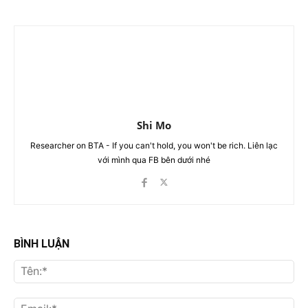
Shi Mo
Researcher on BTA - If you can't hold, you won't be rich. Liên lạc
với mình qua FB bên dưới nhé
BÌNH LUẬN
Tên
Ema