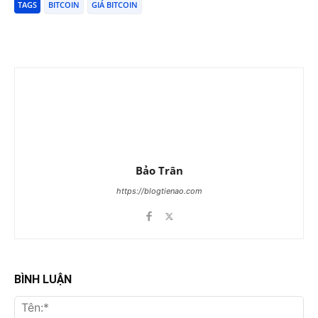
TAGS
BITCOIN
GIÁ BITCOIN
Bảo Trân
https://blogtienao.com
BÌNH LUẬN
Tên