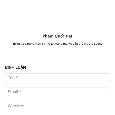
Phạm Quốc Đạt
I'm just a simple man trying to make my way in the crypto space.
BÌNH LUẬN
Tên
Ema
Web