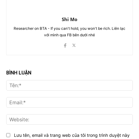
Shi Mo
Researcher on BTA - If you can't hold, you won't be rich. Liên lạc
với mình qua FB bên dưới nhé
BÌNH LUẬN
Tên
Ema
Web
Lưu tên, email và trang web của tôi trong trình duyệt này