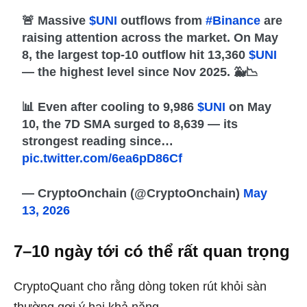
🚨 Massive
$UNI
outflows from
#Binance
are
raising attention across the market. On May
8, the largest top-10 outflow hit 13,360
$UNI
— the highest level since Nov 2025. 🐳📉
📊 Even after cooling to 9,986
$UNI
on May
10, the 7D SMA surged to 8,639 — its
strongest reading since…
pic.twitter.com/6ea6pD86Cf
— CryptoOnchain (@CryptoOnchain)
May
13, 2026
7–10 ngày tới có thể rất quan trọng
CryptoQuant cho rằng dòng token rút khỏi sàn