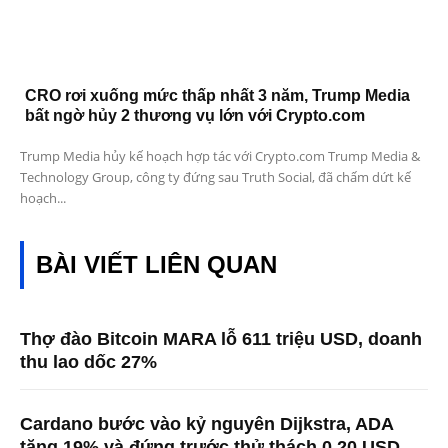
CRO rơi xuống mức thấp nhất 3 năm, Trump Media
bất ngờ hủy 2 thương vụ lớn với Crypto.com
Trump Media hủy kế hoạch hợp tác với Crypto.com Trump Media &
Technology Group, công ty đứng sau Truth Social, đã chấm dứt kế
hoạch...
BÀI VIẾT LIÊN QUAN
Thợ đào Bitcoin MARA lỗ 611 triệu USD, doanh
thu lao dốc 27%
Cardano bước vào kỷ nguyên Dijkstra, ADA
tăng 19% và đứng trước thử thách 0,20 USD