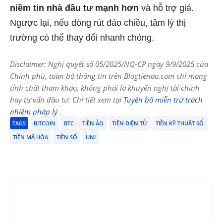
niềm tin nhà đầu tư mạnh hơn
và hỗ trợ giá.
Ngược lại, nếu dòng rút đảo chiều, tâm lý thị
trường có thể thay đổi nhanh chóng.
Disclaimer: Nghị quyết số 05/2025/NQ-CP ngày 9/9/2025 của
Chính phủ, toàn bộ thông tin trên Blogtienao.com chỉ mang
tính chất tham khảo, không phải là khuyến nghị tài chính
hay tư vấn đầu tư. Chi tiết xem tại
Tuyên bố miễn trừ trách
nhiệm pháp lý
.
TAGS
BITCOIN
BTC
TIỀN ẢO
TIỀN ĐIỆN TỬ
TIỀN KỸ THUẬT SỐ
TIỀN MÃ HÓA
TIỀN SỐ
UNI