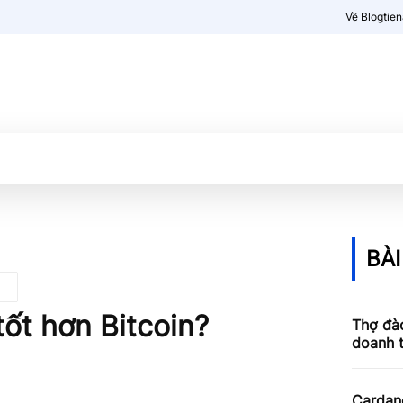
Về Blogtie
Kiến thức
More
BÀI
ốt hơn Bitcoin?
Thợ đào
doanh 
Cardan