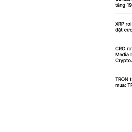
tăng 1
XRP rơi
đặt cư
CRO rơ
Media b
Crypto
TRON th
mua: T