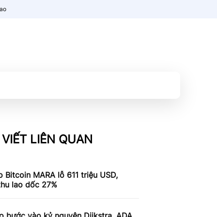
nao
 VIẾT LIÊN QUAN
 Bitcoin MARA lỗ 611 triệu USD,
thu lao dốc 27%
o bước vào kỷ nguyên Dijkstra, ADA